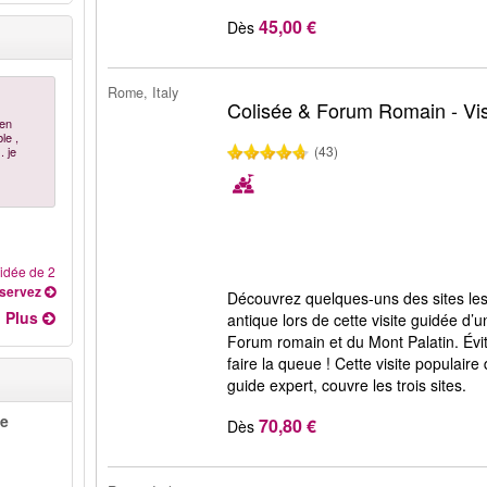
45,00 €
Dès
Rome, Italy
Colisée & Forum Romain - Vis
ien
le ,
(43)
. je
uidée de 2
servez
Découvrez quelques-uns des sites le
Plus
antique lors de cette visite guidée d
Forum romain et du Mont Palatin. Évi
faire la queue ! Cette visite populair
guide expert, couvre les trois sites.
me
70,80 €
Dès