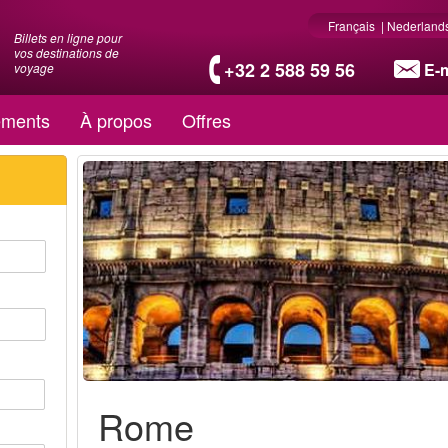
Français
|
Nederland
Billets en ligne pour
vos destinations de
+32 2 588 59 56
E-m
voyage
ments
À propos
Offres
Rome