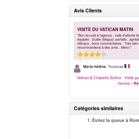
Avis Clients
VISITE DU VATICAN MATIN
"Bon accueil à l'agence , salle d'attente b
équipée . Guide (Maguy) parfaite , agréab
efficace , bons commentaires . Très bien 
recommanderai à des amis . Merci."
Marie-hélène
, Toulouse
Vatican & Chapelle Sixtine - Visite g
heures
–
Ré
Catégories similaires
1.
Évitez la queue à Ro