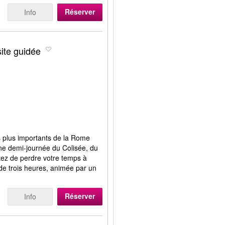
Réserver
Info
ite guidée
s plus importants de la Rome
’une demi-journée du Colisée, du
tez de perdre votre temps à
e de trois heures, animée par un
Réserver
Info