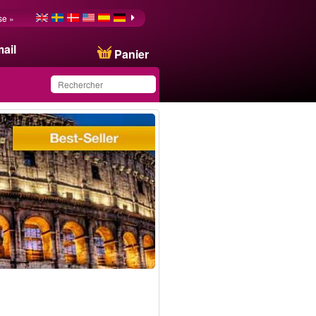
se »
ail
Panier
Ce produit a été
sauvegardé dans votre
liste.