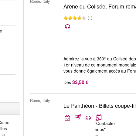
Rome, Italy
Arène du Colisée, Forum roma
(1)
me
Admirez la vue à 360° du Colisée depui
1er niveau de ce monument mondiale
vous donne également accès au Foru
33,50 €
Dès
Rome, Italy
Le Panthéon - Billets coupe-fi
 Rome.
"Contactez
ites
nous"
 la
ou