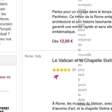
Saint-
envoyez-
main
nous
Partez pour un voyage dans le temp
 les
un
Panthéon. Ce trésor de la Rome antiq
llents
e-
architecture et son histoire fascinante
excursion
mail
garantit une entrée rapide et sans a
 Pompéi
pour
emblématique.
tball ?
nous
vez vos
informer
12,00 €
Dès
!
de
la
nouvelle
Rome, Italy
Le Vatican et la Chapelle Sixt
date
au
plus
(5)
tard
 sur ce
5
jours
avant
la
date
À Rome, les musées du Vatican, avec 
réservée.
d'œuvres d'art, et la chapelle Sixtine