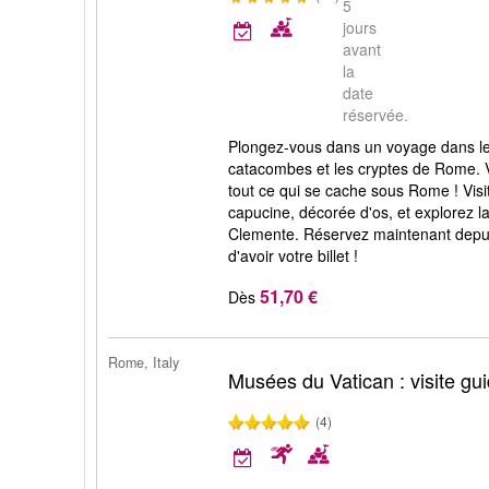
5
jours
avant
la
date
réservée.
Plongez-vous dans un voyage dans le 
catacombes et les cryptes de Rome. 
tout ce qui se cache sous Rome ! Visi
capucine, décorée d'os, et explorez l
Clemente. Réservez maintenant depui
d'avoir votre billet !
51,70 €
Dès
Rome, Italy
Musées du Vatican : visite gu
(4)