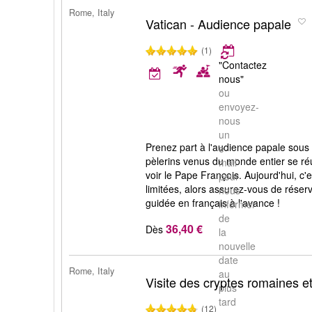
Rome, Italy
Vatican - Audience papale
(1)
"Contactez
nous"
ou
envoyez-
nous
un
Prenez part à l'audience papale sous 
e-
pèlerins venus du monde entier se r
mail
voir le Pape François. Aujourd'hui, c'e
pour
limitées, alors assurez-vous de réserve
nous
guidée en français à l'avance !
informer
de
36,40 €
Dès
la
nouvelle
date
Rome, Italy
au
Visite des cryptes romaines 
plus
tard
(12)