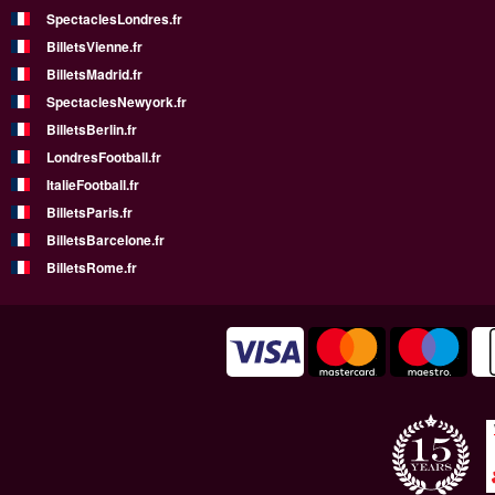
SpectaclesLondres.fr
BilletsVienne.fr
BilletsMadrid.fr
SpectaclesNewyork.fr
BilletsBerlin.fr
LondresFootball.fr
ItalieFootball.fr
BilletsParis.fr
BilletsBarcelone.fr
BilletsRome.fr