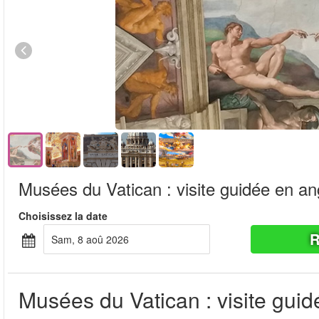
Musées du Vatican : visite guidée en an
Choisissez la date
R
sam, 8 aoû 2026
Musées du Vatican : visite guid