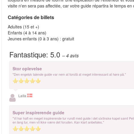
visite n'en sera pas affectée, car votre guide répartira le temps e
Catégories de billets
Adultes (15 et +)
Enfants (4 à 14 ans)
Jeunes enfants (0 à 3 ans) : gratuit
Fantastique:
5.0
– 4
avis
Stor oplevelse
"Den engelsk talende guide var nem at forstå at meget interessant at høre på."
Laila
Super inspirerende guide
"Vi har haft en meget inspirerende tur rundt med guide i det sixtinske kapel samt Pet
en lang tur, men vil ikke være det foruden. Kan klart anbefales."