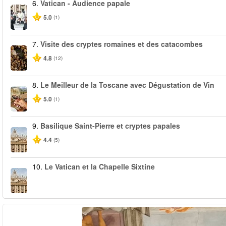
6.
Vatican - Audience papale
5.0
(1)
7.
Visite des cryptes romaines et des catacombes
4.8
(12)
8.
Le Meilleur de la Toscane avec Dégustation de Vin
5.0
(1)
9.
Basilique Saint-Pierre et cryptes papales
4.4
(5)
10.
Le Vatican et la Chapelle Sixtine