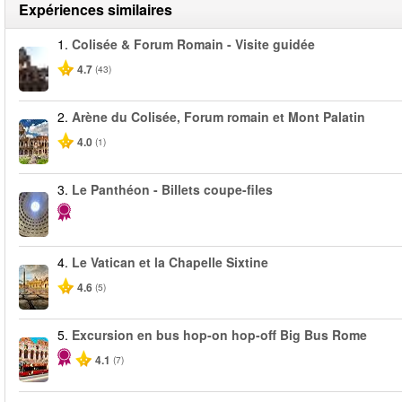
Expériences similaires
1.
Colisée & Forum Romain - Visite guidée
4.7
(43)
2.
Arène du Colisée, Forum romain et Mont Palatin
4.0
(1)
3.
Le Panthéon - Billets coupe-files
4.
Le Vatican et la Chapelle Sixtine
4.6
(5)
5.
Excursion en bus hop-on hop-off Big Bus Rome
4.1
(7)