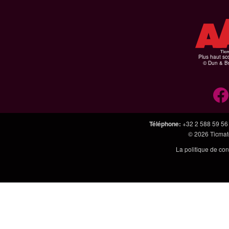
Plus haut sco
© Dun & Br
Téléphone
:
+32 2 588 59 56
© 2026
Ticmate
La politique de con