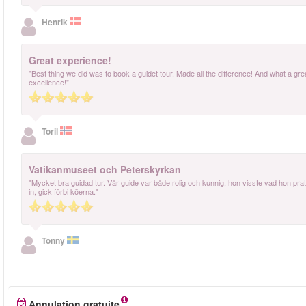
Henrik
Great experience!
"Best thing we did was to book a guidet tour. Made all the difference! And what a g
excellence!"
Toril
Vatikanmuseet och Peterskyrkan
"Mycket bra guidad tur. Vår guide var både rolig och kunnig, hon visste vad hon p
in, gick förbi köerna."
Tonny
Annulation gratuite