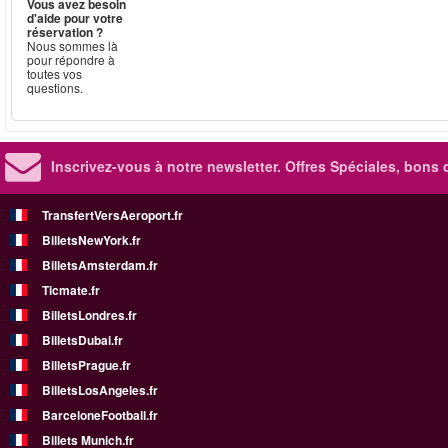
Vous avez besoin
d'aide pour votre
réservation ?
Nous sommes là
pour répondre à
toutes vos
questions.
Inscrivez-vous à notre newsletter. Offres Spéciales, bons 
TransfertVersAeroport.fr
BilletsNewYork.fr
BilletsAmsterdam.fr
Ticmate.fr
BilletsLondres.fr
BilletsDubai.fr
BilletsPrague.fr
BilletsLosAngeles.fr
BarceloneFootball.fr
Billets Munich.fr