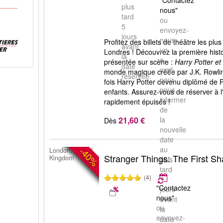
"Contactez
plus
nous"
tard
ou
5
envoyez-
jours
nous
Profitez des billets de théâtre les pl
avant
un
Londres ! Découvrez la première histoi
la
e-
présentée sur scène :
Harry Potter et
date
mail
monde magique créée par J.K. Rowling
réservée.
pour
fois Harry Potter devenu diplômé de P
nous
enfants. Assurez-vous de réserver à l'
informer
rapidement épuisés !
de
21,60 €
la
Dès
nouvelle
date
au
-40%
London, United
Stranger Things: The First S
Kingdom
plus
tard
(4)
5
"Contactez
jours
nous"
avant
ou
la
envoyez-
date