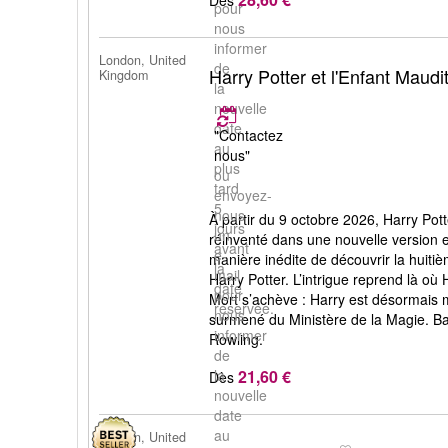
pour
nous
informer
London, United
de
Harry Potter et l'Enfant Maudi
Kingdom
la
nouvelle
date
"Contactez
au
nous"
plus
ou
tard
envoyez-
5
nous
À partir du 9 octobre 2026, Harry Pot
jours
un
réinventé dans une nouvelle version e
avant
e-
manière inédite de découvrir la huitième
la
mail
Harry Potter. L’intrigue reprend là où 
date
pour
Mort s’achève : Harry est désormais m
réservée.
nous
surmené du Ministère de la Magie. Basé
informer
Rowling.
de
21,60 €
la
Dès
nouvelle
date
au
London, United