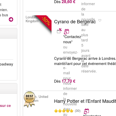
28,60 €
Dès
informer
t
de
nien.
la
s bus
-50%
London, United
nouvelle
Cyrano de Bergerac
Kingdom
date
au
plus
"Contactez
tard
nous"
5
ou
jours
envoyez-
avant
nous
Cyrano de Bergerac arrive à Londres.
la
un
maintenant pour cet événement théâtr
Broadway
date
e-
réservée.
mail
pour
17,70 €
Dès
nous
informer
de
London, United
la
Harry Potter et l'Enfant Maudi
Kingdom
nouvelle
 sur ce
date
(30)
au