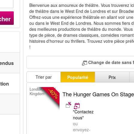
Bienvenue aux amoureux de théâtre. Vous trouverez ici
de théâtre dans le West End de Londres et sur ​​Broadwa
Offrez-vous une expérience théâtrale en allant voir un
cher
ou dans le West End de Londres. Nous sommes fiers d'of
des meilleures productions de théâtre du monde. Vous 
type de pièce, de drames classiques, comédies romant
histoires d'horreur ou thrillers. Trouvez votre pièce pr
!
Change de date sans f
 vendus
Trier par
Popularité
Prix
ation
-40%
London, United
The Hunger Games On Stag
Kingdom
"Contactez
nous"
ou
envoyez-