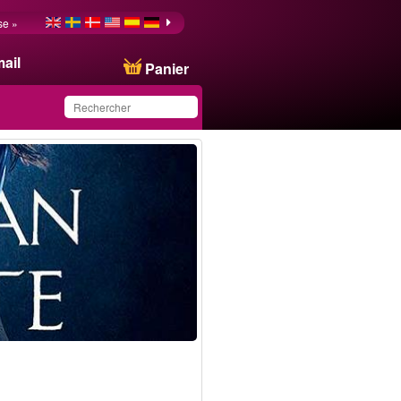
se »
ail
Panier
Ce produit a été
sauvegardé dans votre
liste.