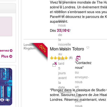
nous
Vivez la première mondiale de The H
un
scène à Londres. Un événement théâtr
e-
et rébellion s’embrasent sous vos yeu
mail
Panem et découvrez le parcours de 
pour
auparavant.
nous
33,10 €
informer
Dès
de
la
nouvelle
-50%
London, United
Mon Voisin Totoro
Kingdom
date
servez
au
Plus
(8)
plus
"Contactez
tard
nous"
5
ou
jours
envoyez-
avant
nous
la
un
date
"Plongez dans le classique de Studio 
e-
réservée.
scène. Savourez l’œuvre de Joe Hisai
mail
Londres. Réservez maintenant, vivez 
pour
nous