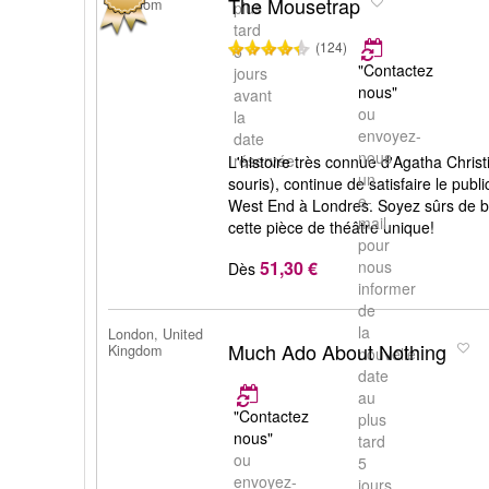
The Mousetrap
Kingdom
plus
tard
(124)
5
"Contactez
jours
nous"
avant
ou
la
envoyez-
date
nous
réservée.
L'histoire très connue d'Agatha Chris
un
souris), continue de satisfaire le publ
e-
West End à Londres. Soyez sûrs de bi
mail
cette pièce de théâtre unique!
pour
51,30 €
nous
Dès
informer
de
la
London, United
Much Ado About Nothing
Kingdom
nouvelle
date
au
"Contactez
plus
nous"
tard
ou
5
envoyez-
jours