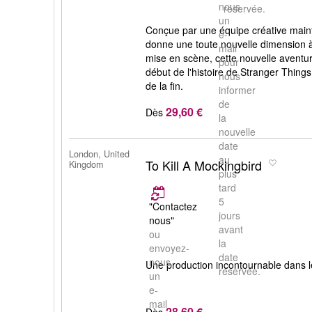
nous
réservée.
un
Conçue par une équipe créative main
e-
donne une toute nouvelle dimension à 
mail
mise en scène, cette nouvelle aventu
pour
début de l'histoire de Stranger Things 
nous
de la fin.
informer
de
29,60 €
Dès
la
nouvelle
date
London, United
au
To Kill A Mockingbird
Kingdom
plus
tard
5
"Contactez
jours
nous"
avant
ou
la
envoyez-
date
nous
Une production incontournable dans 
réservée.
un
e-
mail
28,60 €
Dès