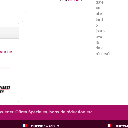
date
au
plus
tard
5
jours
avant
la
date
 sur ce
réservée.
sletter. Offres Spéciales, bons de réduction etc.
BilletsNewYork.fr
Billets