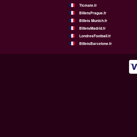
Ticmate.fr
BilletsPrague.fr
Billets Munich.fr
BilletsMadrid.fr
LondresFootball.fr
BilletsBarcelone.fr