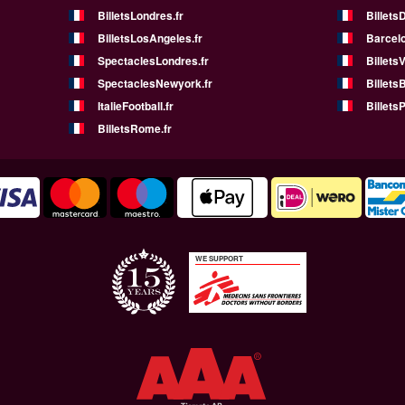
BilletsLondres.fr
Billets
BilletsLosAngeles.fr
Barcelo
SpectaclesLondres.fr
Billets
SpectaclesNewyork.fr
BilletsB
ItalieFootball.fr
BilletsP
BilletsRome.fr
WE SUPPORT