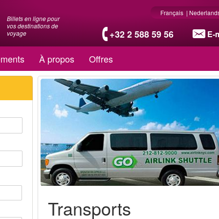
Français
|
Nederland
Billets en ligne pour
vos destinations de
+32 2 588 59 56
E-m
voyage
ments
À propos
Offres
Transports