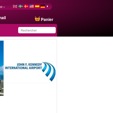
se »
ail
Panier
Ce produit a été
sauvegardé dans votre
liste.