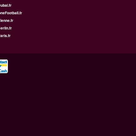
Dubai.fr
neFootball.fr
Vienne.fr
erlin.fr
aris.fr