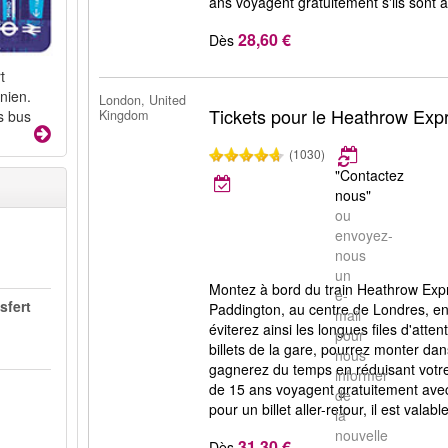
ans voyagent gratuitement s'ils sont
28,60 €
Dès
t
nien.
London, United
Tickets pour le Heathrow Exp
Kingdom
s bus
(1030)
"Contactez
nous"
ou
envoyez-
nous
un
Montez à bord du train Heathrow Expr
e-
sfert
Paddington, au centre de Londres, e
mail
éviterez ainsi les longues files d'atte
pour
billets de la gare, pourrez monter da
nous
gagnerez du temps en réduisant votre
informer
de 15 ans voyagent gratuitement avec
de
pour un billet aller-retour, il est valab
la
nouvelle
31,30 €
Dès