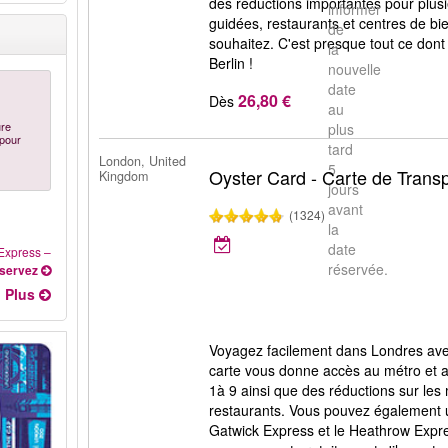
des réductions importantes pour plusi
informer
guidées, restaurants et centres de b
de
souhaitez. C'est presque tout ce dont
la
Berlin !
nouvelle
date
26,80 €
Dès
au
ure
plus
 pour
tard
London, United
5
Oyster Card - Carte de Trans
Kingdom
jours
avant
(1324)
la
date
 Express
–
réservée.
servez
Plus
Voyagez facilement dans Londres avec
carte vous donne accès au métro et 
1à 9 ainsi que des réductions sur le
restaurants. Vous pouvez également uti
Gatwick Express et le Heathrow Expr