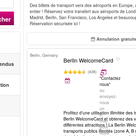
Des billets de transport vers des aéroports en Europe,
entier ! Réservez votre transfert aux aéroports de Lond
Madrid, Berlin, San Francisco, Los Angeles et beaucoup
cher
Réservation sécurisée ici !
Annulation gratuit
Berlin, Germany
Berlin WelcomeCard
 vendus
(438)
"Contactez
nous"
ation
ou
envoyez-
nous
un
Profitez d'une utilisation illimitée d
e-
Berlin WelcomeCard et obtenez des vis
mail
différentes attractions ! La Berlin W
pour
transports publics illimités (zone A, B
nous