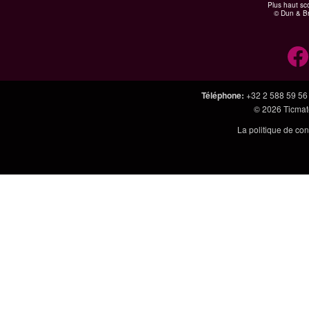
Plus haut sco
© Dun & Br
Téléphone
:
+32 2 588 59 56
© 2026
Ticmate
La politique de con