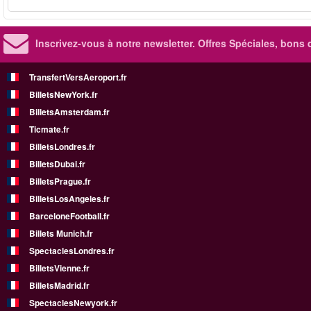
Inscrivez-vous à notre newsletter. Offres Spéciales, bons 
TransfertVersAeroport.fr
BilletsNewYork.fr
BilletsAmsterdam.fr
Ticmate.fr
BilletsLondres.fr
BilletsDubai.fr
BilletsPrague.fr
BilletsLosAngeles.fr
BarceloneFootball.fr
Billets Munich.fr
SpectaclesLondres.fr
BilletsVienne.fr
BilletsMadrid.fr
SpectaclesNewyork.fr