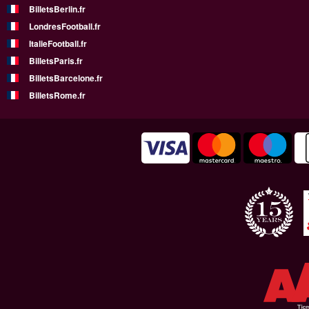
BilletsBerlin.fr
LondresFootball.fr
ItalieFootball.fr
BilletsParis.fr
BilletsBarcelone.fr
BilletsRome.fr