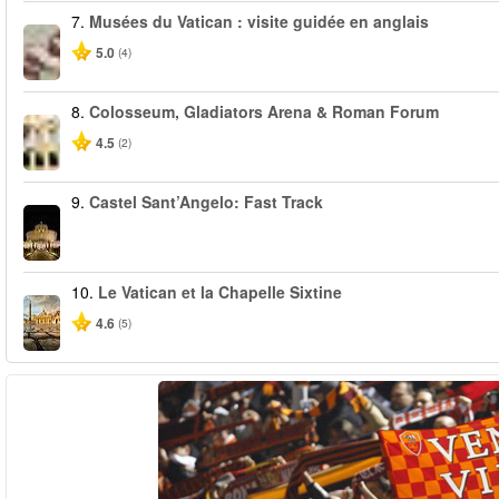
7.
Musées du Vatican : visite guidée en anglais
5.0
(4)
8.
Colosseum, Gladiators Arena & Roman Forum
4.5
(2)
9.
Castel Sant’Angelo: Fast Track
10.
Le Vatican et la Chapelle Sixtine
4.6
(5)