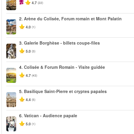
4.7
(22)
2.
Arène du Colisée, Forum romain et Mont Palatin
4.0
(1)
3.
Galerie Borghèse - billets coupe-files
5.0
(3)
4.
Colisée & Forum Romain - Visite guidée
4.7
(43)
5.
Basilique Saint-Pierre et cryptes papales
4.4
(5)
6.
Vatican - Audience papale
5.0
(1)