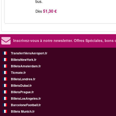
bus.
51,30 €
Dès
Inscrivez-vous à notre newsletter. Offres Spéciales, bons 
TransfertVersAeroport.fr
BilletsNewYork.fr
BilletsAmsterdam.fr
Ticmate.fr
BilletsLondres.fr
BilletsDubai.fr
BilletsPrague.fr
BilletsLosAngeles.fr
BarceloneFootball.fr
Billets Munich.fr