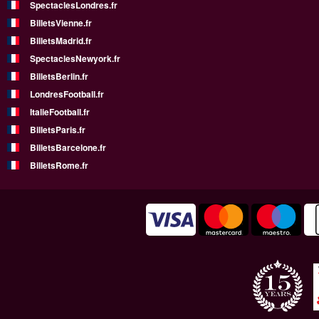
SpectaclesLondres.fr
BilletsVienne.fr
BilletsMadrid.fr
SpectaclesNewyork.fr
BilletsBerlin.fr
LondresFootball.fr
ItalieFootball.fr
BilletsParis.fr
BilletsBarcelone.fr
BilletsRome.fr