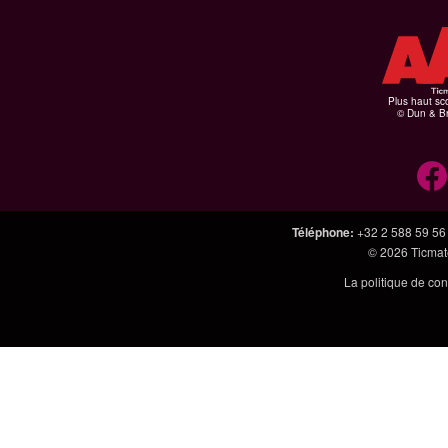
Plus haut sco
© Dun & Br
Téléphone
:
+32 2 588 59 56
© 2026
Ticmate
La politique de con