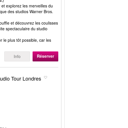
0.
)
et explorez les merveilles du
ique des studios Warner Bros.
uffle et découvrez les coulisses
site spectaculaire du studio
e plus tôt possible, car les
Réserver
Info
tudio Tour Londres