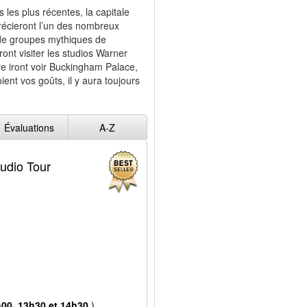
 les plus récentes, la capitale
récieront l’un des nombreux
re de groupes mythiques de
ront visiter les studios Warner
re iront voir Buckingham Palace,
nt vos goûts, il y aura toujours
Évaluations
A-Z
tudio Tour
h00, 13h30 et 14h30.
)