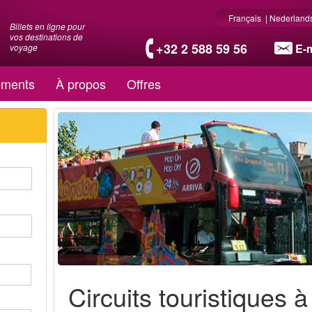
Français
|
Nederland
Billets en ligne pour
vos destinations de
+32 2 588 59 56
E-m
voyage
ments
À propos
Offres
Circuits touristiques 