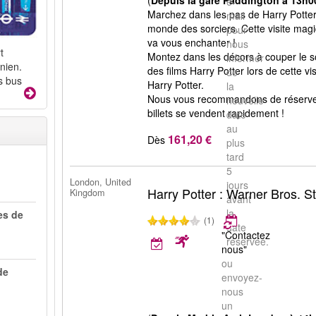
(
Depuis la gare Paddington à 13h0
e-
Marchez dans les pas de Harry Potter 
mail
monde des sorciers. Cette visite mag
pour
va vous enchanter !
nous
t
Montez dans les décors à couper le so
informer
nien.
des films Harry Potter lors de cette vi
de
s bus
Harry Potter.
la
Nous vous recommandons de réserver l
nouvelle
billets se vendent rapidement !
date
au
161,20 €
Dès
plus
tard
5
London, United
jours
Harry Potter : Warner Bros. S
Kingdom
avant
la
es de
(1)
date
"Contactez
réservée.
nous"
ou
de
envoyez-
nous
un