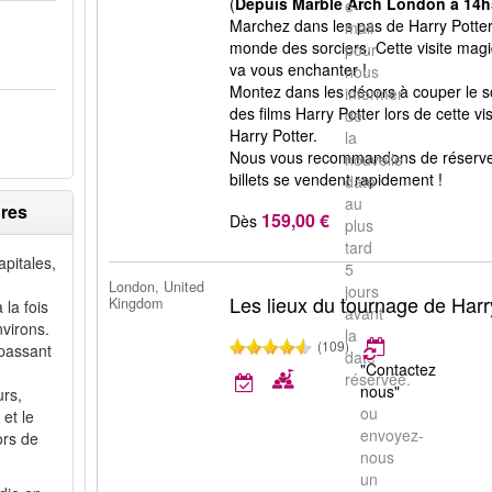
(
Depuis Marble Arch London à 14h
e-
Marchez dans les pas de Harry Potter 
mail
monde des sorciers. Cette visite mag
pour
va vous enchanter !
nous
Montez dans les décors à couper le so
informer
des films Harry Potter lors de cette vi
de
Harry Potter.
la
Nous vous recommandons de réserver l
nouvelle
billets se vendent rapidement !
date
au
dres
159,00 €
Dès
plus
tard
pitales,
5
London, United
jours
Les lieux du tournage de Harr
Kingdom
 la fois
avant
nvirons.
la
(109)
 passant
date
"Contactez
réservée.
nous"
urs,
ou
 et le
envoyez-
ors de
nous
un