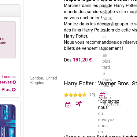
Marchez dans les pas de Harry Potter 
mail
monde des sorciers. Cette visite mag
pour
va vous enchanter !
nous
Montez dans les décors à couper le so
informer
des films Harry Potter lors de cette vi
de
Harry Potter.
la
 La
Nous vous recommandons de réserver l
nouvelle
able.
billets se vendent rapidement !
date
au
161,20 €
Dès
plus
tard
5
ur Londres
London, United
jours
Harry Potter : Warner Bros. S
servez
Kingdom
avant
Plus
la
(12)
date
"Contactez
réservée.
nous"
ou
envoyez-
nous
un