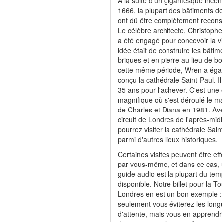
A la suite d'un gigantesque incen
1666, la plupart des bâtiments de 
ont dû être complètement reconst
Le célèbre architecte, Christoph
a été engagé pour concevoir la vi
idée était de construire les bâtim
briques et en pierre au lieu de bo
cette même période, Wren a éga
conçu la cathédrale Saint-Paul. Il 
35 ans pour l'achever. C'est une 
magnifique où s'est déroulé le m
de Charles et Diana en 1981. Av
circuit de Londres de l'après-mid
pourrez visiter la cathédrale Sain
parmi d'autres lieux historiques.
Certaines visites peuvent être ef
par vous-même, et dans ce cas,
guide audio est la plupart du te
disponible. Notre billet pour la T
Londres en est un bon exemple :
seulement vous éviterez les longu
d'attente, mais vous en apprendr