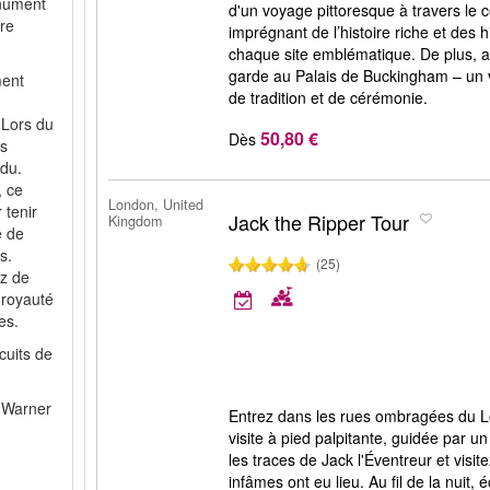
nument
d'un voyage pittoresque à travers le
ire
imprégnant de l’histoire riche et des h
chaque site emblématique. De plus, as
garde au Palais de Buckingham – un v
ment
de tradition et de cérémonie.
 Lors du
50,80 €
Dès
ns
rdu.
 ce
London, United
 tenir
Jack the Ripper Tour
Kingdom
e de
s.
(25)
ez de
a royauté
es.
cuits de
t Warner
Entrez dans les rues ombragées du Lo
visite à pied palpitante, guidée par u
les traces de Jack l'Éventreur et visit
infâmes ont eu lieu. Au fil de la nuit, 