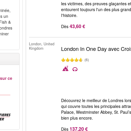
les victimes, des preuves glaçantes e
entourent toujours l'un des plus gra
minée,
l'histoire.
ns un
Fish &
43,60 €
Dès
Londres
miner
London, United
London In One Day avec Croisi
Kingdom
(6)
 sur ce
Découvrez le meilleur de Londres lors
qui couvre toutes les principales attr
Palace, Westminster Abbey, St. Paul’
bien plus encore.
137,20 €
Dès