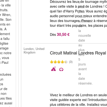
die en
Découvrez les lieux de tournage myth
e-
la ville
avec cette visite à pied de Londres !
mail
ruits.
quel fan d'Harry Potter. Vous aurez é
pour
er Wren,
audio personnel pour mieux entendre 
nous
lle. Son
lieux des tournages. Pensez à réserver
informer
ents en
tour étant très populaire, les places 
de
is. A
la
lement
30,50 €
Dès
nouvelle
a fallu
date
église
au
ariage
London, United
plus
Circuit Matinal Londres Royal
Kingdom
ec notre
tard
i, vous
5
(3)
t-Paul
jours
avant
la
fectuées
date
 un
réservée.
mps
our de
 non
Vivez le meilleur de Londres en seul
es files
visite guidée experte est l’introducti
ez aussi
plus célèbres de la ville. Installez-vo