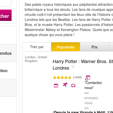
Des palais royaux historiques aux palpitantes attractions
britannique a tous les atouts. Les fans de musique app
circuits rock’n’roll présentant les lieux clés de l’histoi
cher
Londres tels que les Beatles. Les fans de Harry Potter i
Bros. et le musée Harry Potter. Les passionnés d’histoi
Westminster Abbey et Kensington Palace. Quels que soie
quelque chose qui vous plaira !
Trier par
Popularité
Prix
 vendus
London, United
Harry Potter : Warner Bros. S
Kingdom
Londres
ation
(1949)
"Contactez
nous"
ou
envoyez-
nous
un
(
Depuis la gare Victoria à 9h00, 11
e-