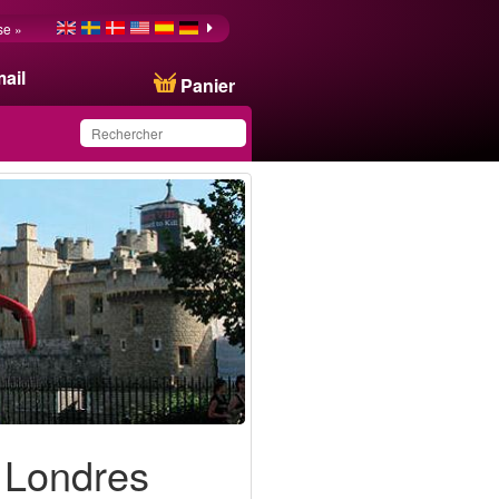
se »
ail
Panier
Ce produit a été
sauvegardé dans votre
liste.
à Londres