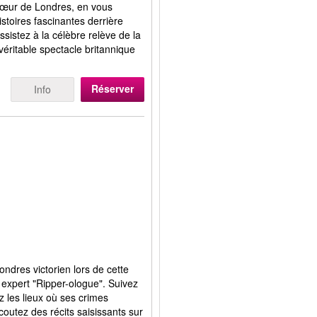
 cœur de Londres, en vous
istoires fascinantes derrière
sistez à la célèbre relève de la
éritable spectacle britannique
Réserver
Info
ndres victorien lors de cette
n expert "Ripper-ologue". Suivez
ez les lieux où ses crimes
écoutez des récits saisissants sur