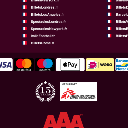
BilletsNewYork.fr
Billets
BilletsLondres.fr
Billets
BilletsLosAngeles.fr
Barcelo
SpectaclesLondres.fr
Billets
SpectaclesNewyork.fr
BilletsB
ItalieFootball.fr
BilletsP
BilletsRome.fr
WE SUPPORT