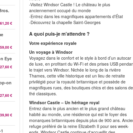
-Visitez Windsor Castle ! Le château le plus
anciennement occupé du monde
Bros.
-Entrez dans les magnifiques appartements d'État
-Découvrez la chapelle Saint-Georges
61,20 €
A quoi puis-je m'attendre ?
me
e
Votre expérience royale
59,00 €
Un voyage à Windsor
Voyagez dans le confort et le style à bord d’un autocar
on Eye
de luxe, en profitant du Wi-Fi et des prises USB pendan
27,60 €
le trajet vers Windsor. Nichée le long de la rivière
Thames, cette ville historique est un lieu de retraite
privilégié pour la royauté britannique et possède de
hop-on
magnifiques rues, des boutiques chics et des salons d
thé classiques.
27,60 €
Windsor Castle – Un héritage royal
Entrez dans le plus ancien et le plus grand château
habité au monde, une résidence qui est le foyer des
39,90 €
monarques britanniques depuis plus de 900 ans. Ancie
refuge préféré de la reine Elizabeth II pour ses week-
-1
ends, Windsor Castle continue d'accueillir des