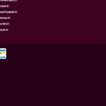
Amsterdam.fr
Dubai.fr
neFootball.fr
Vienne.fr
erlin.fr
aris.fr