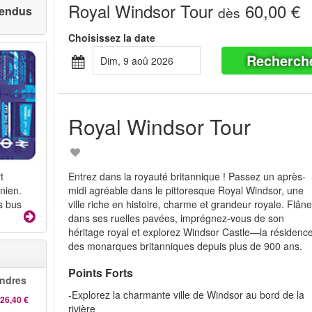
Royal Windsor Tour
60,00 €
 vendus
dès
Choisissez la date
Recherch
dim, 9 aoû 2026
Royal Windsor Tour
Entrez dans la royauté britannique ! Passez un après-
t
midi agréable dans le pittoresque Royal Windsor, une
nien.
ville riche en histoire, charme et grandeur royale. Flân
s bus
dans ses ruelles pavées, imprégnez-vous de son
héritage royal et explorez Windsor Castle—la résidenc
des monarques britanniques depuis plus de 900 ans.
Points Forts
ndres
-Explorez la charmante ville de Windsor au bord de la
26,40 €
rivière