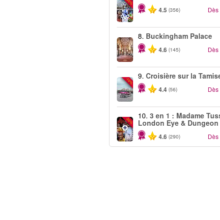
-60%
4.5
Dès
(356)
8.
Buckingham Palace
4.6
Dès
(145)
9.
Croisière sur la Tamis
-10%
4.4
Dès
(56)
10.
3 en 1 : Madame Tus
-30%
London Eye & Dungeon
4.6
Dès
(290)