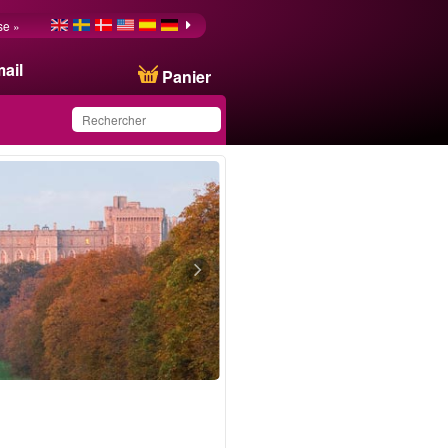
se »
ail
Panier
Ce produit a été
sauvegardé dans votre
liste.