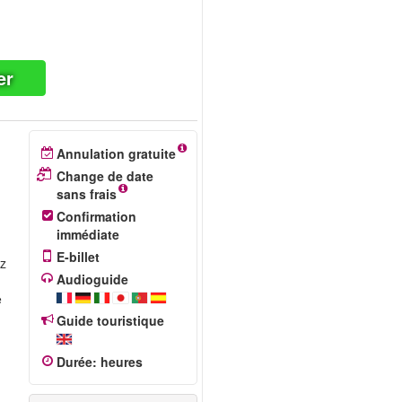
er
Annulation gratuite
Change de date
sans frais
Confirmation
immédiate
E-billet
ez
Audioguide
e
Guide touristique
Durée
:
heures