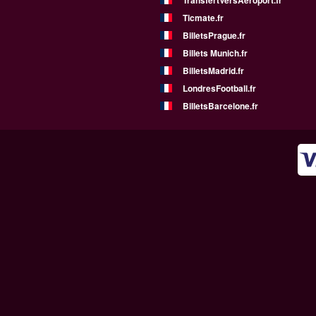
TransfertVersAeroport.fr
Ticmate.fr
BilletsPrague.fr
Billets Munich.fr
BilletsMadrid.fr
LondresFootball.fr
BilletsBarcelone.fr