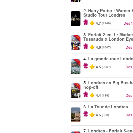
2.
Harry Potter : Warner 
Studio Tour Londres
4.7
Dès
1
(1949)
3.
Forfait 2-en-1 : Mada
-40%
Tussauds & London Ey
4.6
Dès
(1667)
4.
La grande roue Lond
-25%
4.5
Dès
(2967)
5.
Londres en Big Bus 
-40%
hop-off
4.4
Dès
(189)
6.
La Tour de Londres
4.5
Dès
(823)
7.
Londres - Forfait 5-en