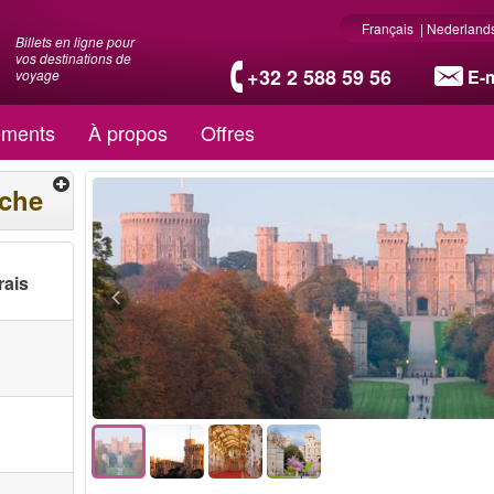
Français
|
Nederland
Billets en ligne pour
vos destinations de
+32 2 588 59 56
E-m
voyage
ments
À propos
Offres
rche
rais