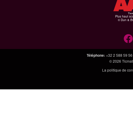
Plus haut sco
© Dun & Br
Téléphone
:
+32 2 588 59 56
© 2026
Ticmate
La politique de con