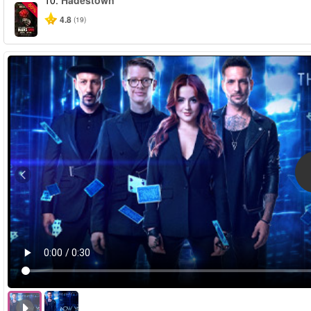
10.
Hadestown
-50%
4.8
(19)