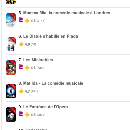
5.
Mamma Mia, la comédie musicale à Londres
-40%
4.8
(2144)
6.
Le Diable s'habille en Prada
-50%
4.8
(58)
7.
Les Misérables
-40%
4.8
(722)
8.
Matilda - La comédie musicale
-50%
4.7
(161)
9.
Le Fantôme de l'Opéra
-20%
4.8
(2038)