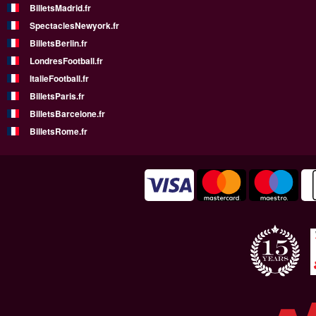
BilletsMadrid.fr
SpectaclesNewyork.fr
BilletsBerlin.fr
LondresFootball.fr
ItalieFootball.fr
BilletsParis.fr
BilletsBarcelone.fr
BilletsRome.fr