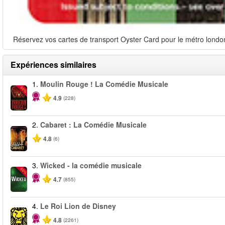
Réservez vos cartes de transport Oyster Card pour le métro londoni
Expériences similaires
1.
Moulin Rouge ! La Comédie Musicale
-50%
4.9
(228)
2.
Cabaret : La Comédie Musicale
4.8
(6)
3.
Wicked - la comédie musicale
-50%
4.7
(855)
4.
Le Roi Lion de Disney
4.8
(2261)