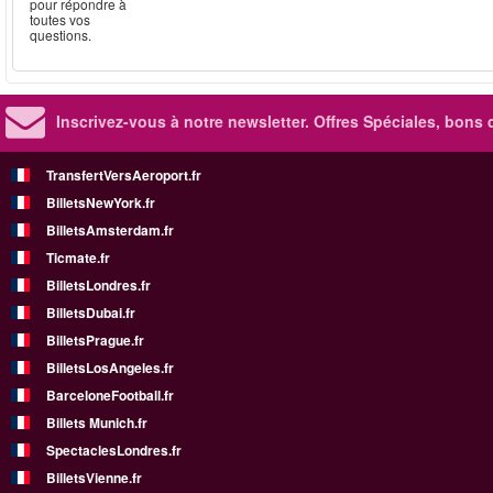
pour répondre à
toutes vos
questions.
Inscrivez-vous à notre newsletter. Offres Spéciales, bons 
TransfertVersAeroport.fr
BilletsNewYork.fr
BilletsAmsterdam.fr
Ticmate.fr
BilletsLondres.fr
BilletsDubai.fr
BilletsPrague.fr
BilletsLosAngeles.fr
BarceloneFootball.fr
Billets Munich.fr
SpectaclesLondres.fr
BilletsVienne.fr