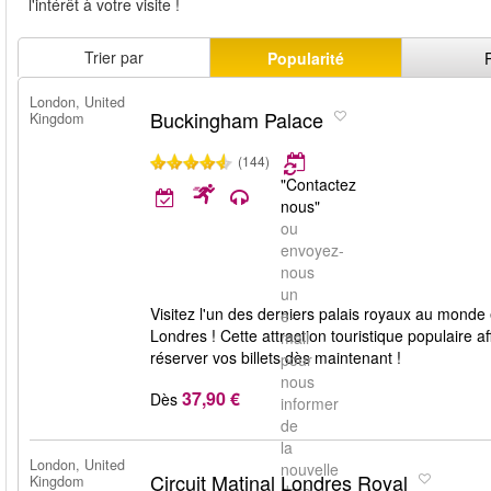
l'intérêt à votre visite !
Trier par
Popularité
London, United
Buckingham Palace
Kingdom
(144)
"Contactez
nous"
ou
envoyez-
nous
un
Visitez l'un des derniers palais royaux au monde
e-
Londres ! Cette attraction touristique populaire 
mail
réserver vos billets dès maintenant !
pour
nous
37,90 €
Dès
informer
de
la
London, United
nouvelle
Circuit Matinal Londres Royal
Kingdom