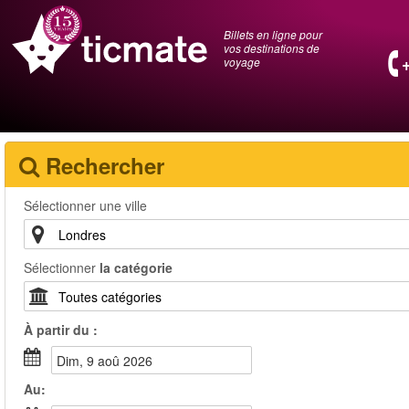
Billets en ligne pour
vos destinations de
voyage
Rechercher
Sélectionner une ville
Sélectionner
la catégorie
À partir du :
dim, 9 aoû 2026
Au: