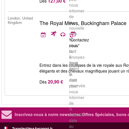
127,00 €
Dès
nous
informer
de
London, United
The Royal Mews, Buckingham Palace
la
Kingdom
nouvelle
date
au
"Contactez
plus
nous"
tard
ou
5
envoyez-
jours
nous
Entrez dans les coulisses de la vie royale aux 
avant
un
élégants et des chevaux magnifiques jouant un rô
la
e-
date
mail
20,90 €
Dès
réservée.
pour
nous
informer
de
la
Inscrivez-vous à notre newsletter. Offres Spéciales, bons 
nouvelle
date
au
TransfertVersAeroport.fr