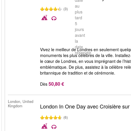
date
au
(3)
plus
tard
5
jours
avant
la
date
Vivez le meilleur de Londres en seulement quelque
réservée.
monuments les plus célèbres de la ville. Installe
le cœur de Londres, en vous imprégnant de l’histo
emblématique. De plus, assistez à la célèbre rel
britannique de tradition et de cérémonie.
50,80 €
Dès
London, United
London In One Day avec Croisière sur 
Kingdom
(6)