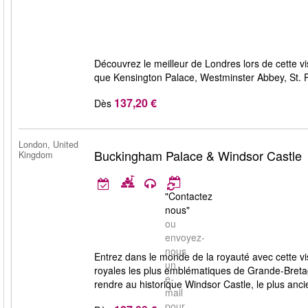
Découvrez le meilleur de Londres lors de cette vis
que Kensington Palace, Westminster Abbey, St. P
137,20 €
Dès
London, United
Buckingham Palace & Windsor Castle
Kingdom
"Contactez
nous"
ou
envoyez-
nous
Entrez dans le monde de la royauté avec cette vi
un
royales les plus emblématiques de Grande-Breta
e-
rendre au historique Windsor Castle, le plus anc
mail
pour