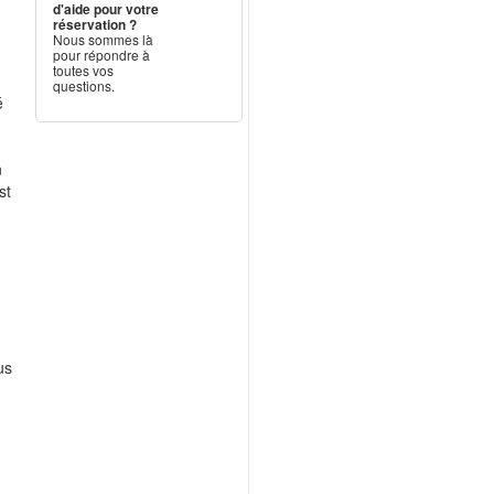
d'aide pour votre
réservation ?
a
Nous sommes là
pour répondre à
toutes vos
questions.
é
n
st
e
,
us
”
,