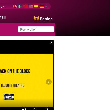
se »
ail
Panier
×
Ce produit a été
sauvegardé dans votre
liste.