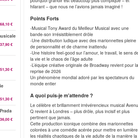
pourquoi grandir est beaucoup plus compliqué – et
hilarant – que nous ne l’avions jamais imaginé !
Points Forts
68,10 €
-Musical Tony Award du Meilleur Musical avec une
bande-son irrésistiblement drôle
musicale
-Une distribution ludique avec des marionnettes pleine
37,90 €
de personnalité et de charme inattendu
-Une histoire feel-good sur l’amour, le travail, le sens d
la vie et le chaos de l’âge adulte
-L’équipe créative originale de Broadway revient pour l
51,30 €
reprise de 2026
Un phénomène mondial adoré par les spectateurs du
monde entier
ie
A quoi puis-je m'attendre ?
51,30 €
Le célèbre et brillamment irrévérencieux musical Aven
 Prada
Q revient à Londres – plus drôle, plus incisif et plus
pertinent que jamais.
36,00 €
Cette production iconique combine des marionnettes
colorées à une comédie acérée pour mettre en lumière
les réalités chaotiques de la vie adulte de la manière la