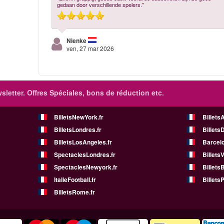
gedaan door verschillende spelers."
Nienke
ven, 27 mar 2026
sletter. Offres Spéciales, bons de réduction etc.
BilletsNewYork.fr
Billets
BilletsLondres.fr
Billets
BilletsLosAngeles.fr
Barcelo
SpectaclesLondres.fr
Billets
SpectaclesNewyork.fr
BilletsB
ItalieFootball.fr
BilletsP
BilletsRome.fr