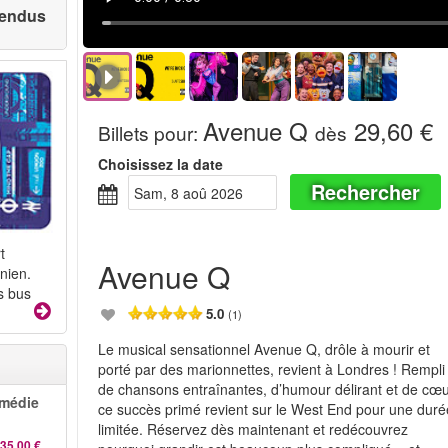
 vendus
Avenue Q
29,60 €
Billets pour
:
dès
Choisissez la date
Rechercher
sam, 8 aoû 2026
t
Avenue Q
nien.
s bus
5.0
(1)
Le musical sensationnel Avenue Q, drôle à mourir et
porté par des marionnettes, revient à Londres ! Rempli
de chansons entraînantes, d’humour délirant et de cœu
omédie
ce succès primé revient sur le West End pour une duré
limitée. Réservez dès maintenant et redécouvrez
35,00 €