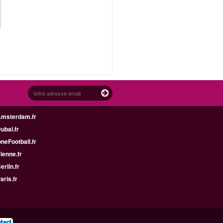
Amsterdam.fr
Dubai.fr
neFootball.fr
Vienne.fr
erlin.fr
aris.fr