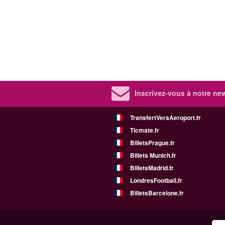
Inscrivez-vous à notre new
TransfertVersAeroport.fr
Ticmate.fr
BilletsPrague.fr
Billets Munich.fr
BilletsMadrid.fr
LondresFootball.fr
BilletsBarcelone.fr