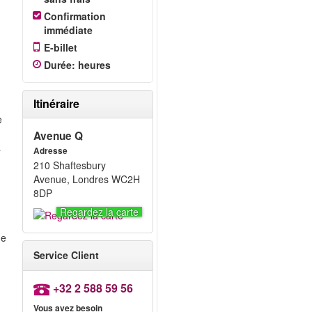
Confirmation
immédiate
E-billet
Durée
:
heures
Itinéraire
e
Avenue Q
a
Adresse
210 Shaftesbury
Avenue, Londres WC2H
8DP
Regardez la carte
ue
Service Client
+32 2 588 59 56
Vous avez besoin