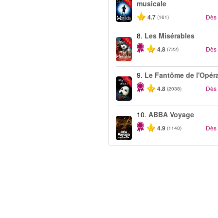
-50%
musicale
4.7
Dès
(161)
8.
Les Misérables
-40%
4.8
Dès
(722)
9.
Le Fantôme de l'Opér
-20%
4.8
Dès
(2038)
10.
ABBA Voyage
4.9
Dès
(1140)