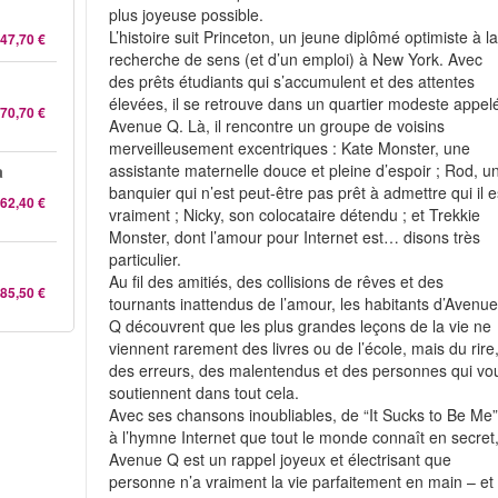
plus joyeuse possible.
L’histoire suit Princeton, un jeune diplômé optimiste à l
47,70 €
recherche de sens (et d’un emploi) à New York. Avec
des prêts étudiants qui s’accumulent et des attentes
élevées, il se retrouve dans un quartier modeste appel
70,70 €
Avenue Q. Là, il rencontre un groupe de voisins
merveilleusement excentriques : Kate Monster, une
assistante maternelle douce et pleine d’espoir ; Rod, u
a
banquier qui n’est peut-être pas prêt à admettre qui il e
62,40 €
vraiment ; Nicky, son colocataire détendu ; et Trekkie
Monster, dont l’amour pour Internet est… disons très
particulier.
Au fil des amitiés, des collisions de rêves et des
85,50 €
tournants inattendus de l’amour, les habitants d’Avenu
Q découvrent que les plus grandes leçons de la vie ne
viennent rarement des livres ou de l’école, mais du rire
des erreurs, des malentendus et des personnes qui vo
soutiennent dans tout cela.
Avec ses chansons inoubliables, de “It Sucks to Be Me
à l’hymne Internet que tout le monde connaît en secret
Avenue Q est un rappel joyeux et électrisant que
personne n’a vraiment la vie parfaitement en main – et