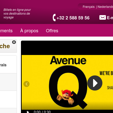
Français
|
Nederland
Billets en ligne pour
vos destinations de
+32 2 588 59 56
E-m
voyage
ments
À propos
Offres
rche
rais