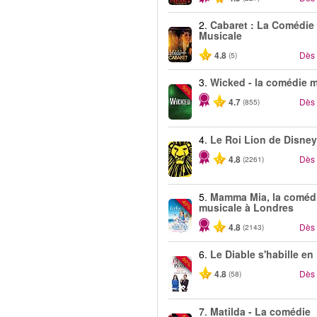
2.
Cabaret : La Comédie
Musicale
4.8
Dès
(5)
3.
Wicked - la comédie 
-50%
4.7
Dès
(855)
4.
Le Roi Lion de Disney
4.8
Dès
(2261)
5.
Mamma Mia, la coméd
-40%
musicale à Londres
4.8
Dès
(2143)
6.
Le Diable s'habille en
-50%
4.8
Dès
(58)
7.
Matilda - La comédie