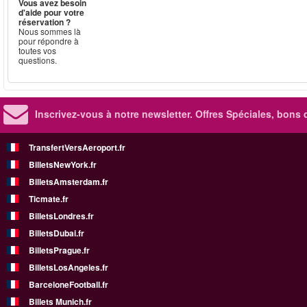
Vous avez besoin
d'aide pour votre
réservation ?
Nous sommes là
pour répondre à
toutes vos
questions.
Inscrivez-vous à notre newsletter. Offres Spéciales, bons 
TransfertVersAeroport.fr
BilletsNewYork.fr
BilletsAmsterdam.fr
Ticmate.fr
BilletsLondres.fr
BilletsDubai.fr
BilletsPrague.fr
BilletsLosAngeles.fr
BarceloneFootball.fr
Billets Munich.fr