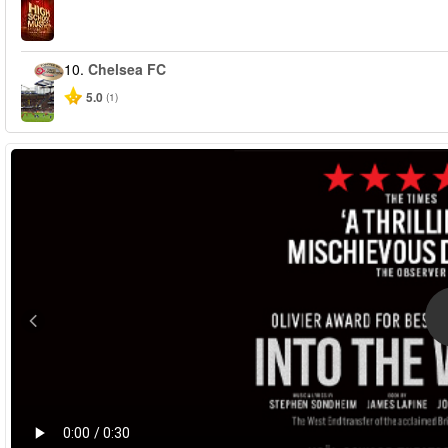
10.
Chelsea FC
5.0
(1)