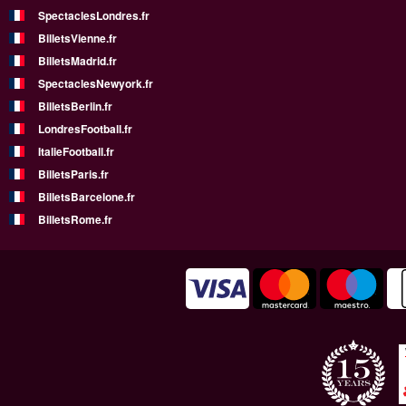
SpectaclesLondres.fr
BilletsVienne.fr
BilletsMadrid.fr
SpectaclesNewyork.fr
BilletsBerlin.fr
LondresFootball.fr
ItalieFootball.fr
BilletsParis.fr
BilletsBarcelone.fr
BilletsRome.fr