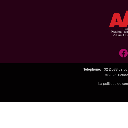
Plus haut sco
© Dun & Br
Téléphone
:
+32 2 588 59 56
© 2026
Ticmate
La politique de con