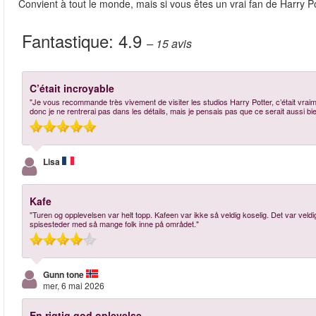
Convient à tout le monde, mais si vous êtes un vrai fan de Harry Pot
Fantastique:
4.9
– 15
avis
C’était incroyable
"Je vous recommande très vivement de visiter les studios Harry Potter, c’était vraim
donc je ne rentrerai pas dans les détails, mais je pensais pas que ce serait aussi bie
Lisa
Kafe
"Turen og opplevelsen var helt topp. Kafeen var ikke så veldig koselig. Det var veldig 
spisesteder med så mange folk inne på området."
Gunn tone
mer, 6 mai 2026
En rigtig god oplevelse