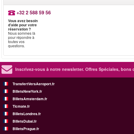
+32 2 588 59 56
Vous avez besoin
d'aide pour votre
réservation ?
Nous sommes là
pour répondre à
toutes vos
questions.
Inscrivez-vous à notre newsletter. Offres Spéciales, bons 
TransfertVersAeroport.fr
BilletsNewYork.fr
BilletsAmsterdam.fr
Ticmate.fr
BilletsLondres.fr
BilletsDubai.fr
BilletsPrague.fr