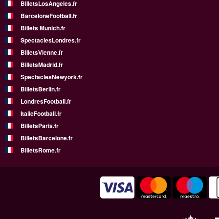
BilletsLosAngeles.fr
BarceloneFootball.fr
Billets Munich.fr
SpectaclesLondres.fr
BilletsVienne.fr
BilletsMadrid.fr
SpectaclesNewyork.fr
BilletsBerlin.fr
LondresFootball.fr
ItalieFootball.fr
BilletsParis.fr
BilletsBarcelone.fr
BilletsRome.fr