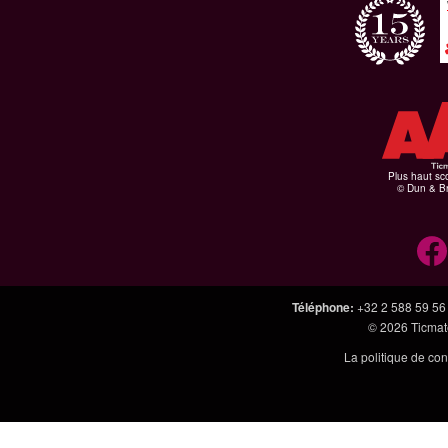
Plus haut sco
© Dun & Br
Téléphone
:
+32 2 588 59 56
© 2026
Ticmate
La politique de con