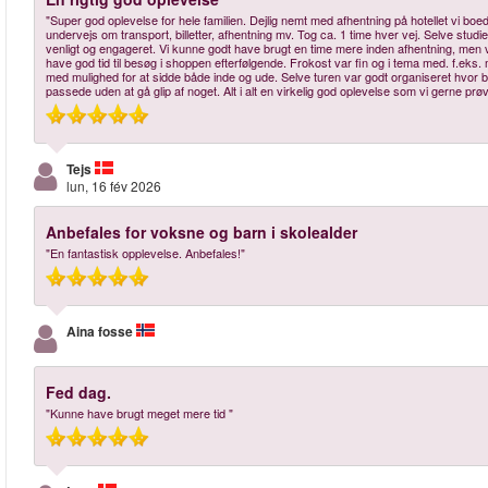
"Super god oplevelse for hele familien. Dejlig nemt med afhentning på hotellet vi b
undervejs om transport, billetter, afhentning mv. Tog ca. 1 time hver vej. Selve stud
venligt og engageret. Vi kunne godt have brugt en time mere inden afhentning, men v
have god tid til besøg i shoppen efterfølgende. Frokost var fin og i tema med. f.eks
med mulighed for at sidde både inde og ude. Selve turen var godt organiseret hvor b
passede uden at gå glip af noget. Alt i alt en virkelig god oplevelse som vi gerne prøv
Tejs
lun, 16 fév 2026
Anbefales for voksne og barn i skolealder
"En fantastisk opplevelse. Anbefales!"
Aina fosse
Fed dag.
"Kunne have brugt meget mere tid "