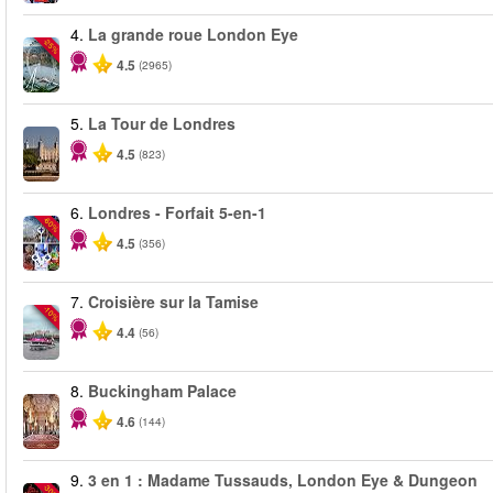
4.
La grande roue London Eye
-25%
4.5
(2965)
5.
La Tour de Londres
4.5
(823)
6.
Londres - Forfait 5-en-1
-60%
4.5
(356)
7.
Croisière sur la Tamise
-10%
4.4
(56)
8.
Buckingham Palace
4.6
(144)
9.
3 en 1 : Madame Tussauds, London Eye & Dungeon
-30%