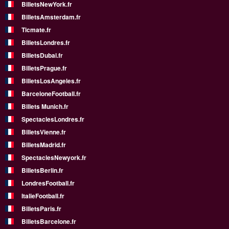
BilletsNewYork.fr
BilletsAmsterdam.fr
Ticmate.fr
BilletsLondres.fr
BilletsDubai.fr
BilletsPrague.fr
BilletsLosAngeles.fr
BarceloneFootball.fr
Billets Munich.fr
SpectaclesLondres.fr
BilletsVienne.fr
BilletsMadrid.fr
SpectaclesNewyork.fr
BilletsBerlin.fr
LondresFootball.fr
ItalieFootball.fr
BilletsParis.fr
BilletsBarcelone.fr