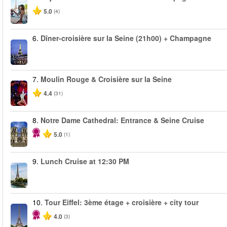
5.0
(4)
6.
Dîner-croisière sur la Seine (21h00) + Champagne
7.
Moulin Rouge & Croisière sur la Seine
4.4
(31)
8.
Notre Dame Cathedral: Entrance & Seine Cruise
5.0
(1)
9.
Lunch Cruise at 12:30 PM
10.
Tour Eiffel: 3ème étage + croisière + city tour
4.0
(3)