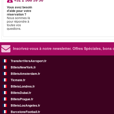
Vous avez besoin
d'aide pour votre
réservation ?
Nous sommes là
pour répondre à
toutes vos
questions.
Inscrivez-vous à notre newsletter. Offres Spéciales, bons 
TransfertVersAeroport.fr
BilletsNewYork.fr
BilletsAmsterdam.fr
Ticmate.fr
BilletsLondres.fr
BilletsDubai.fr
BilletsPrague.fr
BilletsLosAngeles.fr
BarceloneFootball.fr