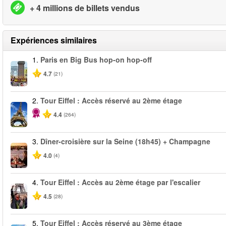
+ 4 millions de billets vendus
Expériences similaires
1.
Paris en Big Bus hop-on hop-off
4.7
(21)
2.
Tour Eiffel : Accès réservé au 2ème étage
4.4
(264)
3.
Dîner-croisière sur la Seine (18h45) + Champagne
4.0
(4)
4.
Tour Eiffel : Accès au 2ème étage par l'escalier
4.5
(28)
5.
Tour Eiffel : Accès réservé au 3ème étage