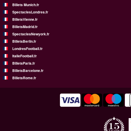
Billets Munich.fr
SpectaclesLondres.fr
BilletsVienne.fr
BilletsMadrid.fr
SpectaclesNewyork.fr
BilletsBerlin.fr
LondresFootball.fr
ItalieFootball.fr
BilletsParis.fr
BilletsBarcelone.fr
BilletsRome.fr