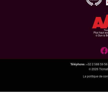
Plus haut sco
© Dun & Br
Téléphone
:
+32 2 588 59 56
© 2026
Ticmate
La politique de con