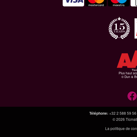
Plus haut sco
© Dun & Br
Téléphone
:
+32 2 588 59 56
© 2026
Ticmate
La politique de con