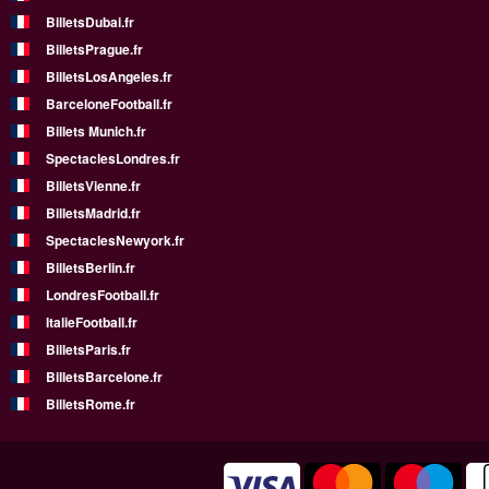
BilletsDubai.fr
BilletsPrague.fr
BilletsLosAngeles.fr
BarceloneFootball.fr
Billets Munich.fr
SpectaclesLondres.fr
BilletsVienne.fr
BilletsMadrid.fr
SpectaclesNewyork.fr
BilletsBerlin.fr
LondresFootball.fr
ItalieFootball.fr
BilletsParis.fr
BilletsBarcelone.fr
BilletsRome.fr