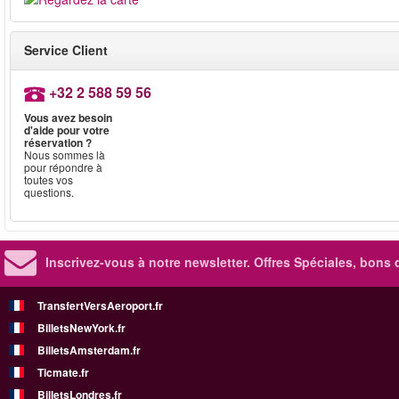
Service Client
+32 2 588 59 56
Vous avez besoin
d'aide pour votre
réservation ?
Nous sommes là
pour répondre à
toutes vos
questions.
Inscrivez-vous à notre newsletter. Offres Spéciales, bons 
TransfertVersAeroport.fr
BilletsNewYork.fr
BilletsAmsterdam.fr
Ticmate.fr
BilletsLondres.fr