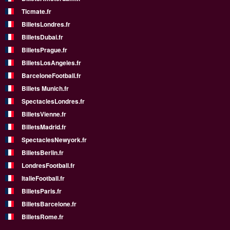
Ticmate.fr
BilletsLondres.fr
BilletsDubai.fr
BilletsPrague.fr
BilletsLosAngeles.fr
BarceloneFootball.fr
Billets Munich.fr
SpectaclesLondres.fr
BilletsVienne.fr
BilletsMadrid.fr
SpectaclesNewyork.fr
BilletsBerlin.fr
LondresFootball.fr
ItalieFootball.fr
BilletsParis.fr
BilletsBarcelone.fr
BilletsRome.fr