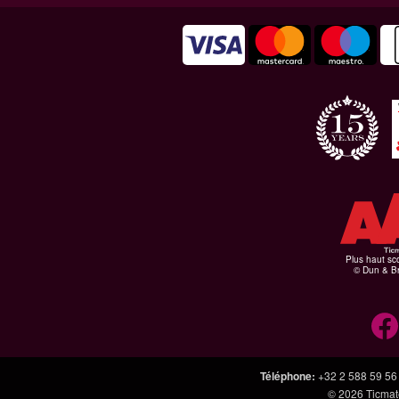
Plus haut sco
© Dun & Br
Téléphone
:
+32 2 588 59 56
© 2026
Ticmate