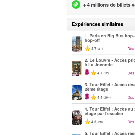
+ 4 millions de billets
Expériences similaires
1.
Paris en Big Bus hop
hop-off
4.7
Dès
(21)
2.
Le Louvre - Accès prio
à La Joconde
4.7
Dès
(12)
3.
Tour Eiffel : Accès ré
2ème étage
4.4
Dès
(264)
4.
Tour Eiffel : Accès au
étage par l'escalier
4.5
Dès
(28)
5.
Tour Eiffel : Accès ré