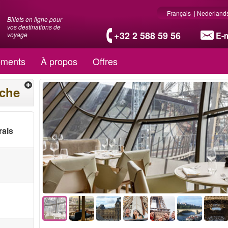
Français
|
Nederland
Billets en ligne pour
vos destinations de
+32 2 588 59 56
E-m
voyage
ments
À propos
Offres
rche
rais