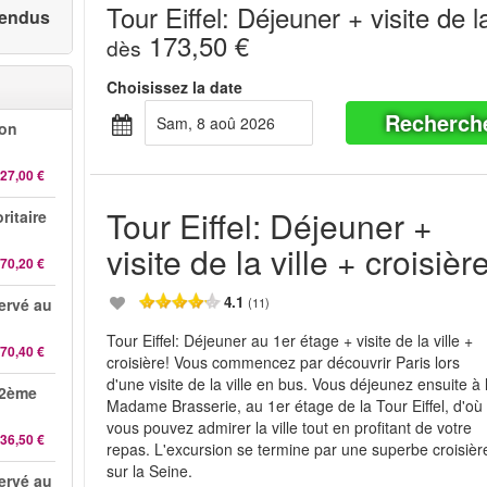
Tour Eiffel: Déjeuner + visite de la
 vendus
173,50 €
dès
Choisissez la date
Recherch
sam, 8 aoû 2026
-on
27,00 €
Tour Eiffel: Déjeuner +
ritaire
visite de la ville + croisièr
70,20 €
4.1
servé au
(11)
Tour Eiffel: Déjeuner au 1er étage + visite de la ville +
70,40 €
croisière! Vous commencez par découvrir Paris lors
d'une visite de la ville en bus. Vous déjeunez ensuite à 
 2ème
Madame Brasserie, au 1er étage de la Tour Eiffel, d'où
vous pouvez admirer la ville tout en profitant de votre
36,50 €
repas. L'excursion se termine par une superbe croisièr
sur la Seine.
servé au