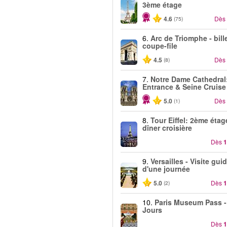
3ème étage
4.6
Dès
(75)
6.
Arc de Triomphe - bill
coupe-file
4.5
Dès
(8)
7.
Notre Dame Cathedral
Entrance & Seine Cruise
5.0
Dès
(1)
8.
Tour Eiffel: 2ème étag
dîner croisière
Dès
1
9.
Versailles - Visite gui
d'une journée
5.0
Dès
1
(2)
10.
Paris Museum Pass -
Jours
Dès
1