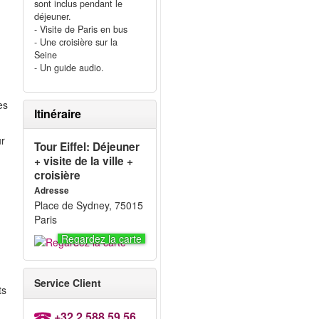
sont inclus pendant le
déjeuner.
- Visite de Paris en bus
- Une croisière sur la
Seine
- Un guide audio.
es
Itinéraire
ur
Tour Eiffel: Déjeuner
s
+ visite de la ville +
croisière
Adresse
Place de Sydney, 75015
Paris
Regardez la carte
Service Client
ts
+32 2 588 59 56