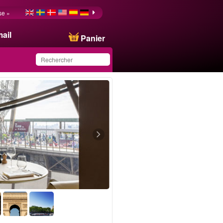
se »
ail
Panier
Ce produit a été
sauvegardé dans votre
liste.