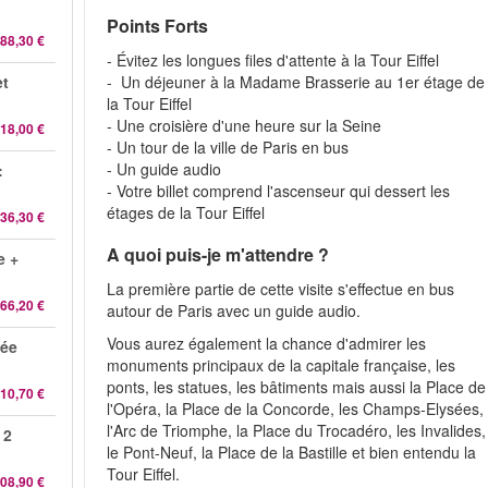
Points Forts
88,30 €
- Évitez les longues files d'attente à la Tour Eiffel
et
- Un déjeuner à la Madame Brasserie au 1er étage de
la Tour Eiffel
- Une croisière d'une heure sur la Seine
18,00 €
- Un tour de la ville de Paris en bus
- Un guide audio
:
- Votre billet comprend l'ascenseur qui dessert les
étages de la Tour Eiffel
36,30 €
A quoi puis-je m'attendre ?
e +
La première partie de cette visite s'effectue en bus
66,20 €
autour de Paris avec un guide audio.
Vous aurez également la chance d'admirer les
dée
monuments principaux de la capitale française, les
ponts, les statues, les bâtiments mais aussi la Place de
10,70 €
l'Opéra, la Place de la Concorde, les Champs-Elysées,
l'Arc de Triomphe, la Place du Trocadéro, les Invalides,
 2
le Pont-Neuf, la Place de la Bastille et bien entendu la
Tour Eiffel.
08,90 €