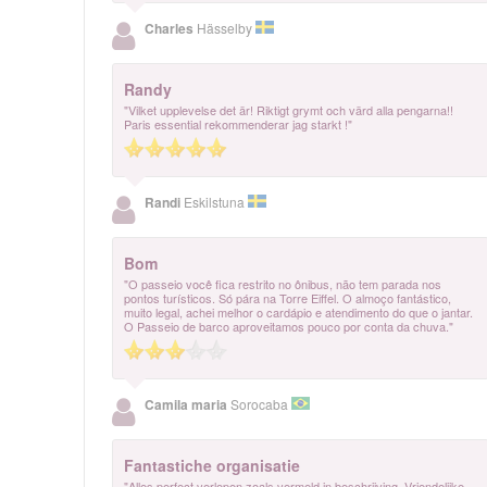
Charles
Hässelby
Randy
"Vilket upplevelse det är! Riktigt grymt och värd alla pengarna!!
Paris essential rekommenderar jag starkt !"
Randi
Eskilstuna
Bom
"O passeio você fica restrito no ônibus, não tem parada nos
pontos turísticos. Só pára na Torre Eiffel. O almoço fantástico,
muito legal, achei melhor o cardápio e atendimento do que o jantar.
O Passeio de barco aproveitamos pouco por conta da chuva."
Camila maria
Sorocaba
Fantastiche organisatie
"Alles perfect verlopen zoals vermeld in beschrijving. Vriendelijke