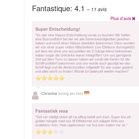
Fantastique:
4.1
– 11
avis
Plus d'avis
Super Entscheidung!
"Es war eine Klasse Entscheidung vorab zu buchen! Wir hatten
eine Busrundfahrt bei der wir alle Sehenswürdigkeiten gesehen
haben und somit einen Klasse überblick bekommen! Dann wurden
wir von einer super netten Mitarbeiterin zum Eifelturm durchgelotzt
auf dem wir ohne uns anzustellen ein 2 Gänge Menü bekommen
haben sogar die Getränke waren inbegriffen! Um uns genügend
Zeit auf dem Turm zu lassen haben wir vorab die Karten für die
Schiffrundfahrt bekommen und uns wurde auch gezeigt wo das
Schiff liegt und die Abfahrtszeiten mitgeteilt! Es war super geplant
und alles leicht zu finden! Würde ich jederzeit wieder machen!"
Christine
Inning am holz
Fantastisk resa
"Det var väldigt skönt att ha allting betalt och klart. Super bra att
guiden hängde med oss till Eiffeltornet och släppte förbi oss
snabbare i kön. Hela upplevelsen var bra men maten var ok."