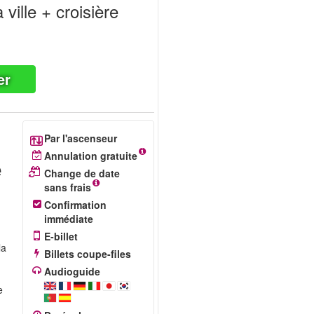
 ville + croisière
er
Par l'ascenseur
Annulation gratuite
e
Change de date
sans frais
Confirmation
immédiate
E-billet
la
Billets coupe-files
Audioguide
e