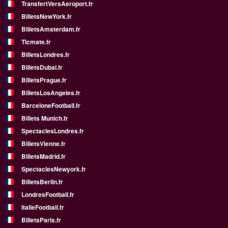
TransfertVersAeroport.fr
BilletsNewYork.fr
BilletsAmsterdam.fr
Ticmate.fr
BilletsLondres.fr
BilletsDubai.fr
BilletsPrague.fr
BilletsLosAngeles.fr
BarceloneFootball.fr
Billets Munich.fr
SpectaclesLondres.fr
BilletsVienne.fr
BilletsMadrid.fr
SpectaclesNewyork.fr
BilletsBerlin.fr
LondresFootball.fr
ItalieFootball.fr
BilletsParis.fr