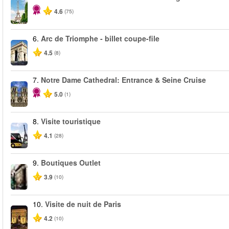
4.6
(75)
6.
Arc de Triomphe - billet coupe-file
4.5
(8)
7.
Notre Dame Cathedral: Entrance & Seine Cruise
5.0
(1)
8.
Visite touristique
4.1
(28)
9.
Boutiques Outlet
3.9
(10)
10.
Visite de nuit de Paris
4.2
(10)