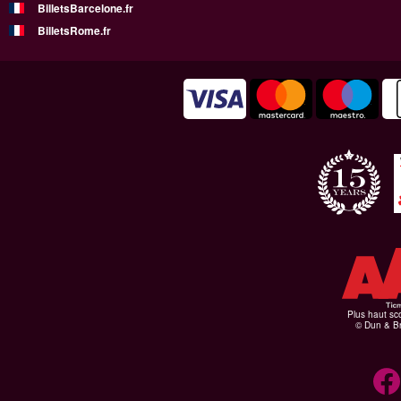
BilletsBarcelone.fr
BilletsRome.fr
Plus haut sco
© Dun & Br