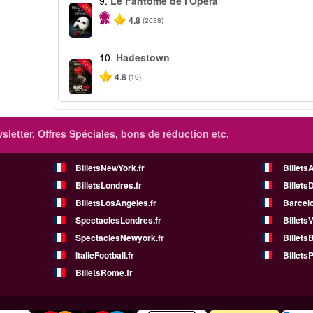
9.
Le Fantôme de l'Opéra
-20%
4.8
(2038)
10.
Hadestown
-50%
4.8
(19)
sletter. Offres Spéciales, bons de réduction etc.
BilletsNewYork.fr
Billets
BilletsLondres.fr
Billets
BilletsLosAngeles.fr
Barcelo
SpectaclesLondres.fr
Billets
SpectaclesNewyork.fr
BilletsB
ItalieFootball.fr
BilletsP
BilletsRome.fr