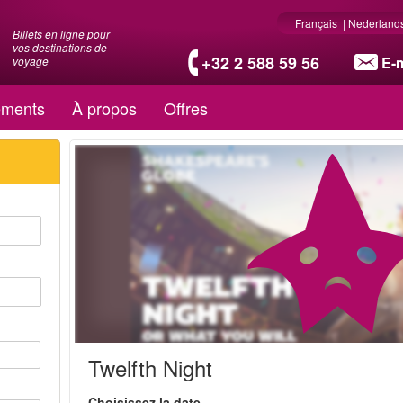
Français
|
Nederland
Billets en ligne pour
vos destinations de
+32 2 588 59 56
E-m
voyage
ments
À propos
Offres
Twelfth Night
Choisissez la date