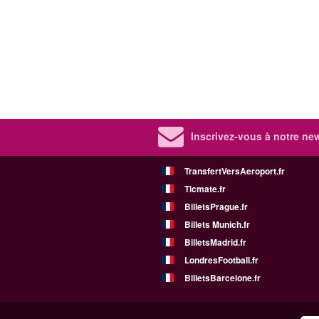
Inscrivez-vous à notre new
TransfertVersAeroport.fr
Ticmate.fr
BilletsPrague.fr
Billets Munich.fr
BilletsMadrid.fr
LondresFootball.fr
BilletsBarcelone.fr