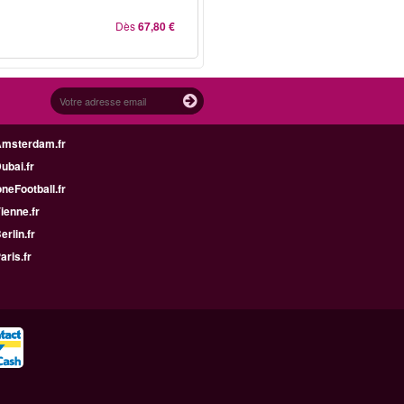
Dès
67,80 €
Amsterdam.fr
Dubai.fr
neFootball.fr
Vienne.fr
erlin.fr
aris.fr