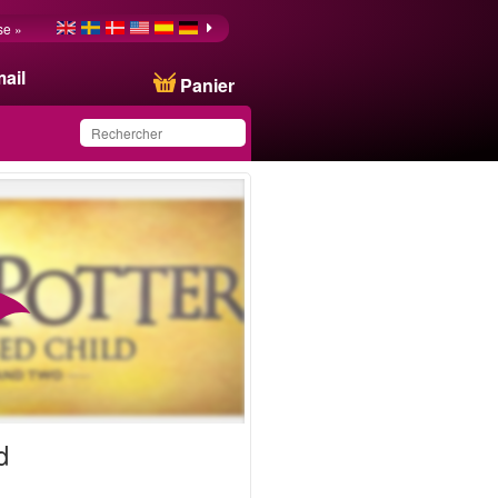
se »
ail
Panier
Ce produit a été
sauvegardé dans votre
liste.
d