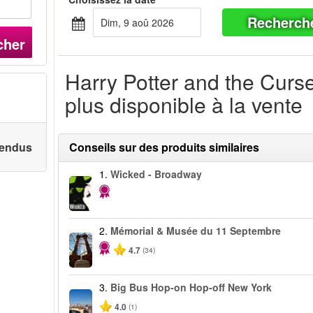
Recherch
dim, 9 aoû 2026
cher
Harry Potter and the Curse
plus disponible à la vente
 vendus
Conseils sur des produits similaires
1.
Wicked - Broadway
2.
Mémorial & Musée du 11 Septembre
4.7
(34)
3.
Big Bus Hop-on Hop-off New York
4.0
(1)