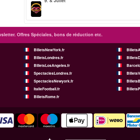
9.
& Juliet
sletter. Offres Spéciales, bons de réduction etc.
BilletsNewYork.fr
Billets
BilletsLondres.fr
Billets
BilletsLosAngeles.fr
Barcelo
SpectaclesLondres.fr
Billets
SpectaclesNewyork.fr
BilletsB
ItalieFootball.fr
BilletsP
BilletsRome.fr