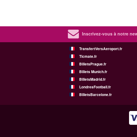
Inscrivez-vous à notre new
TransfertVersAeroport.fr
Ticmate.fr
BilletsPrague.fr
Billets Munich.fr
BilletsMadrid.fr
LondresFootball.fr
BilletsBarcelone.fr