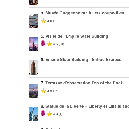
4.
Musée Guggenheim : billets coupe-files
4.0
(2)
5.
Visite de l'Empire State Building
4.5
(58)
6.
Empire State Building - Entrée Express
7.
Terrasse d'observation Top of the Rock
4.5
(95)
8.
Statue de la Liberté + Liberty et Ellis Islan
4.8
(4)