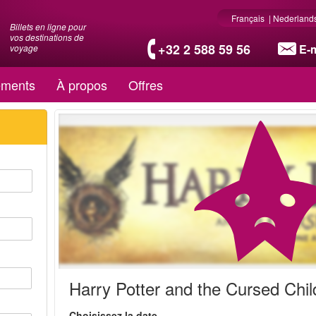
Français
|
Nederland
Billets en ligne pour
vos destinations de
+32 2 588 59 56
E-m
voyage
ments
À propos
Offres
Harry Potter and the Cursed Chil
Choisissez la date