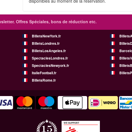
disponibles au moment de la réservation.
sletter. Offres Spéciales, bons de réduction etc.
BilletsNewYork.fr
Billets
BilletsLondres.fr
Billets
BilletsLosAngeles.fr
Barcelo
SpectaclesLondres.fr
Billets
SpectaclesNewyork.fr
BilletsB
ItalieFootball.fr
BilletsP
BilletsRome.fr
WE SUPPORT