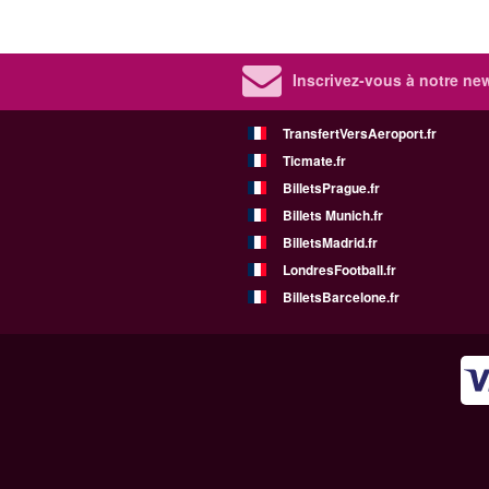
Inscrivez-vous à notre new
TransfertVersAeroport.fr
Ticmate.fr
BilletsPrague.fr
Billets Munich.fr
BilletsMadrid.fr
LondresFootball.fr
BilletsBarcelone.fr