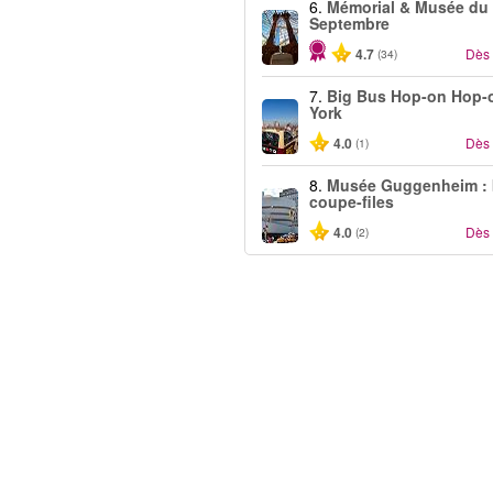
6.
Mémorial & Musée du
Septembre
4.7
Dès
(34)
7.
Big Bus Hop-on Hop-
York
4.0
Dès
(1)
8.
Musée Guggenheim : b
coupe-files
4.0
Dès
(2)