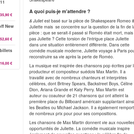
 11
A quoi puis-je m'attendre ?
35,90 €
& Juliet
est basé sur la pièce de Shakespeare Romeo 
off New
Juliette mais se concentre sur la question de la fin de l
pièce : que se serait-il passé si Roméo était mort, mais
pas Juliette ? Cette torsion de l'intrigue place Juliette
52,60 €
dans une situation entièrement différente. Dans cette
illets
comédie musicale moderne, Juliette voyage à Paris po
reconstruire sa vie après la perte de Roméo.
16,00 €
La musique est inspirée des chansons pop écrites par 
producteur et compositeur suédois Max Martin. Il a
travaillé avec de nombreux chanteurs et interprètes
célèbres, dont Britney Spears, Backstreet Boys, Céline
Dion, Ariana Grande et Katy Perry. Max Martin est
auteur ou coauteur de 21 chansons qui ont atteint la
première place du Billboard américain supplantant ains
les Beatles ou Michael Jackson. Il a également rempor
de nombreux prix pour pour ses compositions.
Les chansons de Max Martin donnent vie aux nouvelle
opportunités de Juliette. La comédie musicale inspire