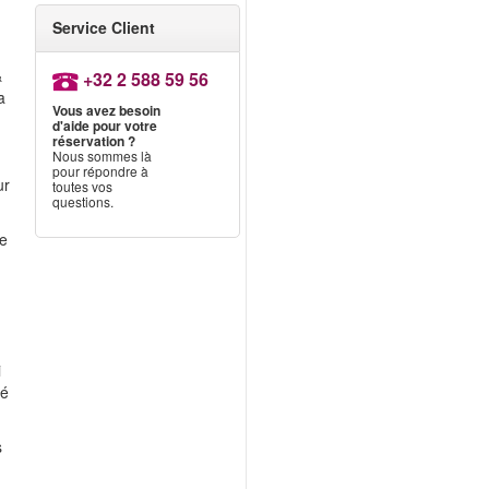
Service Client
&
+32 2 588 59 56
a
Vous avez besoin
d'aide pour votre
réservation ?
Nous sommes là
pour répondre à
ur
toutes vos
questions.
le
i
té
s