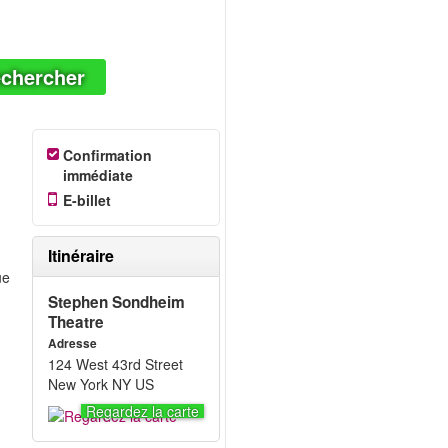
chercher
Confirmation
immédiate
E-billet
Itinéraire
ue
Stephen Sondheim
Theatre
Adresse
124 West 43rd Street
New York NY US
Regardez la carte