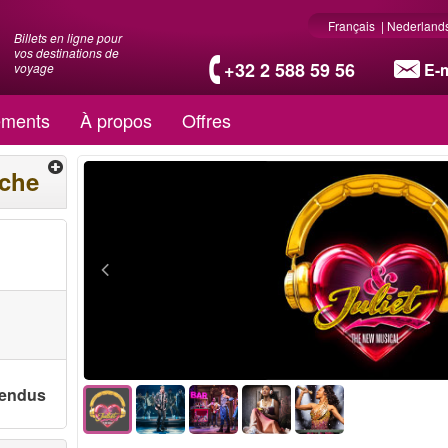
Français
|
Nederland
Billets en ligne pour
vos destinations de
+32 2 588 59 56
E-m
voyage
ments
À propos
Offres
rche
 vendus