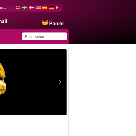
se »
ail
Panier
Ce produit a été
sauvegardé dans votre
liste.