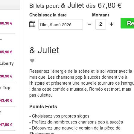
& Juliet
67,80 €
Billets pour
:
dès
Choisissez la date
Montant
Re
80,30 €
2
dim, 9 aoû 2026
-
& Juliet
85,90 €
 Liberty
Ressentez l'énergie de la scène et le sol vibrer avec la
30,90 €
musique. Les chansons pop à succès donnent vie à
l'histoire et présentent une nouvelle tournure de l'intrig
n Top
: dans cette comédie musicale, Roméo est mort, mais
pas Juliette.
43,40 €
Points Forts
e
- Choisissez vos propres sièges
- Profitez de nombreuses chansons pop à succès
47,50 €
- Découvrez une nouvelle version de la pièce de
Shakespeare