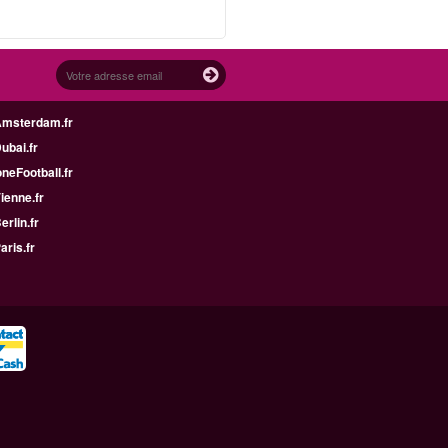
Amsterdam.fr
Dubai.fr
neFootball.fr
Vienne.fr
erlin.fr
aris.fr