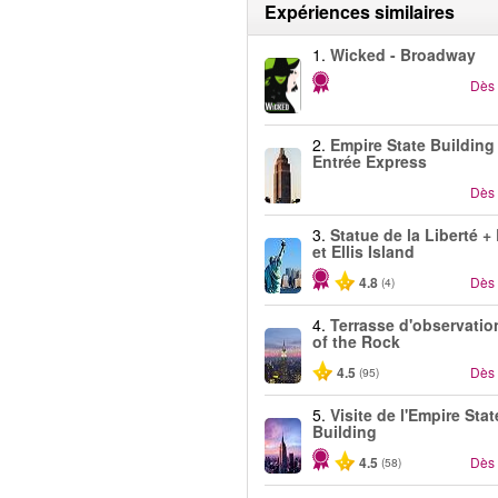
Expériences similaires
1.
Wicked - Broadway
Dès
2.
Empire State Building 
Entrée Express
Dès
3.
Statue de la Liberté +
et Ellis Island
4.8
Dès
(4)
4.
Terrasse d'observatio
of the Rock
4.5
Dès
(95)
5.
Visite de l'Empire Stat
Building
4.5
Dès
(58)