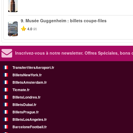
9.
Musée Guggenheim : billets coupe-files
4.0
(2)
Inscrivez-vous à notre newsletter. Offres Spéciales, bons 
TransfertVersAeroport.fr
BilletsNewYork.fr
BilletsAmsterdam.fr
Ticmate.fr
BilletsLondres.fr
BilletsDubai.fr
BilletsPrague.fr
BilletsLosAngeles.fr
BarceloneFootball.fr