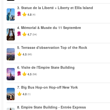
3.
Statue de la Liberté + Liberty et Ellis Island
4.8
(4)
4.
Mémorial & Musée du 11 Septembre
4.7
(34)
5.
Terrasse d'observation Top of the Rock
4.5
(95)
6.
Visite de l'Empire State Building
4.5
(58)
7.
Big Bus Hop-on Hop-off New York
4.0
(1)
8.
Empire State Building - Entrée Express