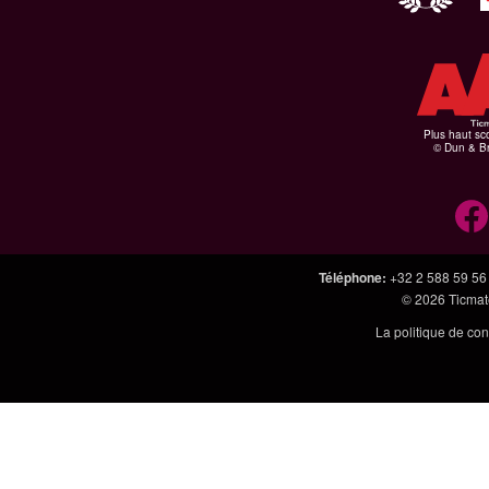
Plus haut sco
© Dun & Br
Téléphone
:
+32 2 588 59 56
© 2026
Ticmate
La politique de con