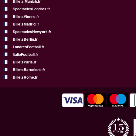
Billets Munich.fr
SpectaclesLondres.fr
BilletsVienne.fr
BilletsMadrid.fr
SpectaclesNewyork.fr
BilletsBerlin.fr
LondresFootball.fr
ItalieFootball.fr
BilletsParis.fr
BilletsBarcelone.fr
BilletsRome.fr