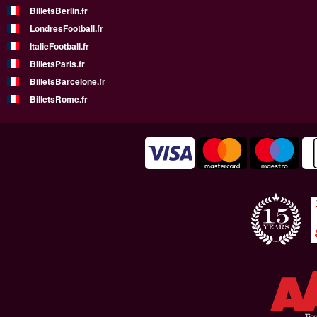
BilletsBerlin.fr
LondresFootball.fr
ItalieFootball.fr
BilletsParis.fr
BilletsBarcelone.fr
BilletsRome.fr