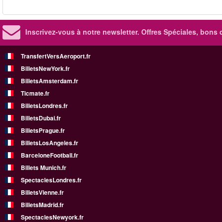
Inscrivez-vous à notre newsletter. Offres Spéciales, bons 
TransfertVersAeroport.fr
BilletsNewYork.fr
BilletsAmsterdam.fr
Ticmate.fr
BilletsLondres.fr
BilletsDubai.fr
BilletsPrague.fr
BilletsLosAngeles.fr
BarceloneFootball.fr
Billets Munich.fr
SpectaclesLondres.fr
BilletsVienne.fr
BilletsMadrid.fr
SpectaclesNewyork.fr