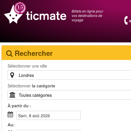
Billets en ligne pour
vos destinations de
voyage
Rechercher
Sélectionner une ville
Sélectionner
la catégorie
À partir du :
sam, 8 aoû 2026
Au: