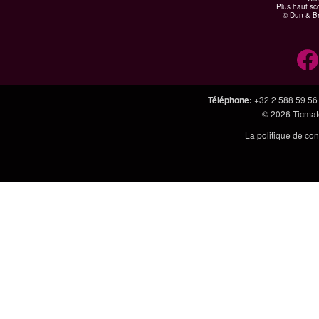
Plus haut sco
© Dun & Br
Téléphone
:
+32 2 588 59 56
© 2026
Ticmate
La politique de con