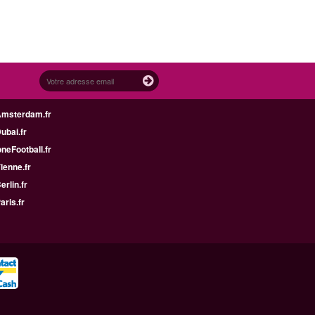
Amsterdam.fr
Dubai.fr
neFootball.fr
Vienne.fr
erlin.fr
aris.fr