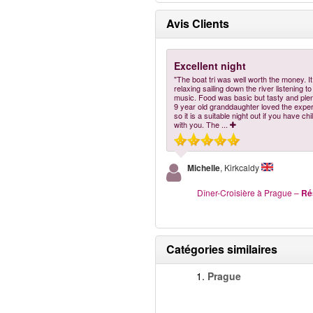
Avis Clients
Excellent night
"The boat tri was well worth the money. I
relaxing sailing down the river listening to
music. Food was basic but tasty and plen
9 year old granddaughter loved the expe
so it is a suitable night out if you have chi
with you. The
...
Michelle
, Kirkcaldy
Dîner-Croisière à Prague
–
Ré
Catégories similaires
1.
Prague