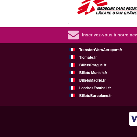
Inscrivez-vous à notre new
TransfertVersAeroport.fr
Ticmate.fr
BilletsPrague.fr
Billets Munich.fr
BilletsMadrid.fr
LondresFootball.fr
BilletsBarcelone.fr