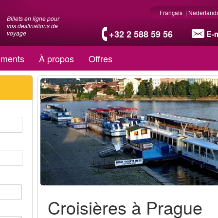
Français
|
Nederland
Billets en ligne pour
vos destinations de
+32 2 588 59 56
E-m
voyage
ments
À propos
Offres
Croisières à Prague