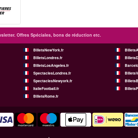
sletter. Offres Spéciales, bons de réduction etc.
BilletsNewYork.fr
Billets
BilletsLondres.fr
Billets
BilletsLosAngeles.fr
Barcelo
SpectaclesLondres.fr
Billets
SpectaclesNewyork.fr
BilletsB
ItalieFootball.fr
BilletsP
BilletsRome.fr