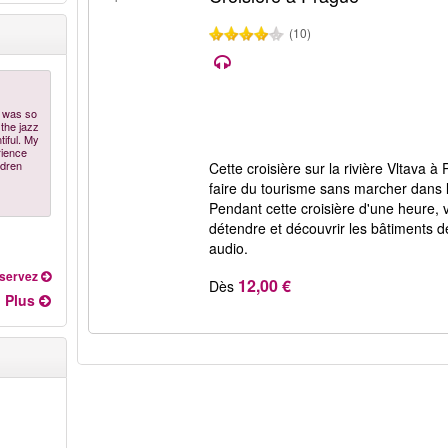
(10)
t was so
 the jazz
tiful. My
rience
ldren
Cette croisière sur la rivière Vltava 
faire du tourisme sans marcher dans l
Pendant cette croisière d'une heure,
détendre et découvrir les bâtiments 
audio.
servez
12,00 €
Dès
Plus