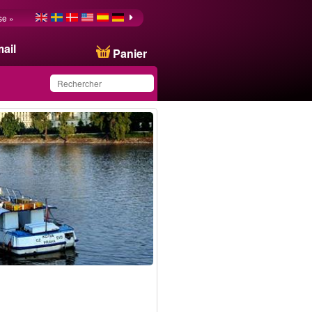
se »
ail
Panier
Ce produit a été
sauvegardé dans votre
liste.