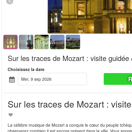
Sur les traces de Mozart : visite guidée
Choisissez la date
R
mer, 9 sep 2026
Sur les traces de Mozart : visit
La célèbre musique de Mozart a conquis le cœur du peuple tchèque.
observerez combien il est encore présent dans la ville. Vous appren