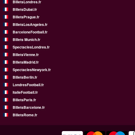
BilletsLondres.fr
BilletsDubai.fr
BilletsPrague.fr
BilletsLosAngeles.fr
BarceloneFootball.fr
Billets Munich.fr
SpectaclesLondres.fr
BilletsVienne.fr
BilletsMadrid.fr
SpectaclesNewyork.fr
BilletsBerlin.fr
LondresFootball.fr
ItalieFootball.fr
BilletsParis.fr
BilletsBarcelone.fr
BilletsRome.fr