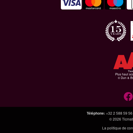
Plus haut sco
© Dun & Br
Téléphone
:
+32 2 588 59 56
© 2026
Ticmate
La politique de con