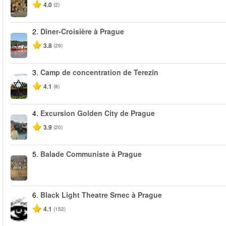
4.0
(2)
2.
Dîner-Croisière à Prague
3.8
(29)
3.
Camp de concentration de Terezín
4.1
(8)
4.
Excursion Golden City de Prague
3.9
(20)
5.
Balade Communiste à Prague
6.
Black Light Theatre Srnec à Prague
4.1
(152)