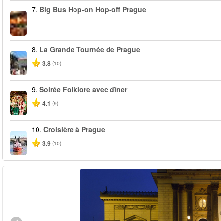
7.
Big Bus Hop-on Hop-off Prague
8.
La Grande Tournée de Prague
3.8
(10)
9.
Soirée Folklore avec dîner
4.1
(9)
10.
Croisière à Prague
3.9
(10)