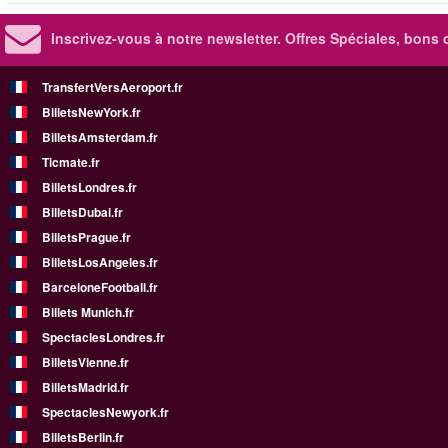
Inscrivez-vous à notre newsletter. Offres Spéciales, bons 
TransfertVersAeroport.fr
BilletsNewYork.fr
BilletsAmsterdam.fr
Ticmate.fr
BilletsLondres.fr
BilletsDubai.fr
BilletsPrague.fr
BilletsLosAngeles.fr
BarceloneFootball.fr
Billets Munich.fr
SpectaclesLondres.fr
BilletsVienne.fr
BilletsMadrid.fr
SpectaclesNewyork.fr
BilletsBerlin.fr