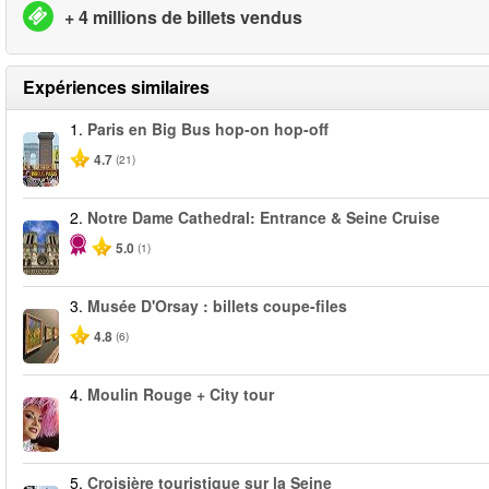
+ 4 millions de billets vendus
Expériences similaires
1.
Paris en Big Bus hop-on hop-off
4.7
(21)
2.
Notre Dame Cathedral: Entrance & Seine Cruise
5.0
(1)
3.
Musée D'Orsay : billets coupe-files
4.8
(6)
4.
Moulin Rouge + City tour
5.
Croisière touristique sur la Seine