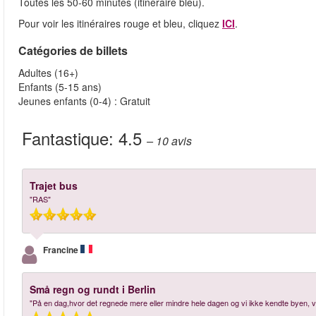
Toutes les 50-60 minutes (itinéraire bleu).
Pour voir les itinéraires rouge et bleu, cliquez
ICI
.
Catégories de billets
Adultes (16+)
Enfants (5-15 ans)
Jeunes enfants (0-4) : Gratuit
Fantastique:
4.5
– 10
avis
Trajet bus
"RAS"
Francine
Små regn og rundt i Berlin
"På en dag,hvor det regnede mere eller mindre hele dagen og vi ikke kendte byen, va