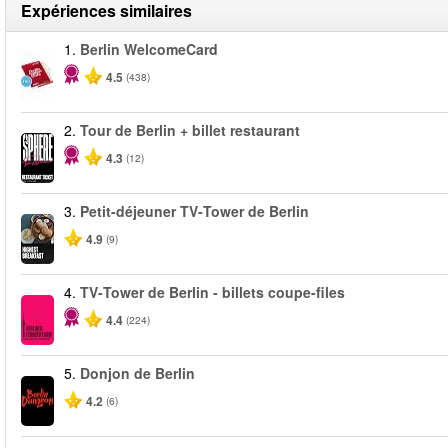
Expériences similaires
1.
Berlin WelcomeCard
4.5
(438)
2.
Tour de Berlin + billet restaurant
4.3
(12)
3.
Petit-déjeuner TV‑Tower de Berlin
4.9
(9)
4.
TV‑Tower de Berlin - billets coupe-files
4.4
(224)
5.
Donjon de Berlin
4.2
(6)