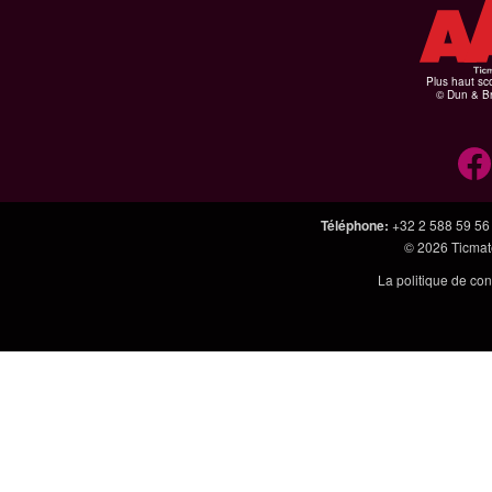
Plus haut sco
© Dun & Br
Téléphone
:
+32 2 588 59 56
© 2026
Ticmate
La politique de con