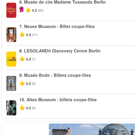
6.
Musée de cire Madame Tussauds Berlin
4.2
(20)
7.
Neues Museum - Billet coupe-files
4.5
(11)
8.
LEGOLAND® Discovery Centre Berlin
4.0
(1)
9.
Musée Bode : Billets coupe-files
5.0
(2)
10.
Altes Museum : billets coupe-files
4.5
(2)