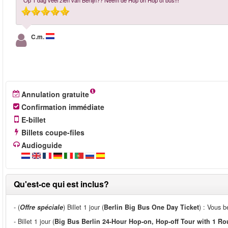
"Op 1 dag veel zien van Berlijn?? Neem de Hop on Hop of bus!!!"
C.m.
Annulation gratuite
Confirmation immédiate
E-billet
Billets coupe-files
Audioguide
Qu'est-ce qui est inclus?
- (
Offre spéciale
) Billet 1 jour (
Berlin Big Bus One Day Ticket
) : Vous b
- Billet 1 jour (
Big Bus Berlin 24-Hour Hop-on, Hop-off Tour with 1 Ro