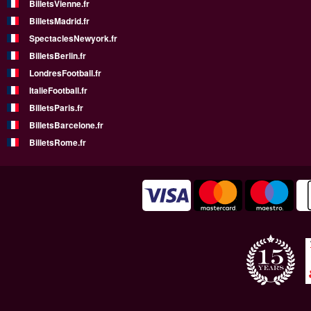
BilletsVienne.fr
BilletsMadrid.fr
SpectaclesNewyork.fr
BilletsBerlin.fr
LondresFootball.fr
ItalieFootball.fr
BilletsParis.fr
BilletsBarcelone.fr
BilletsRome.fr