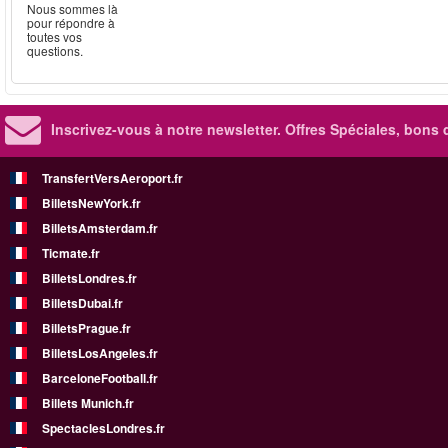
Nous sommes là
pour répondre à
toutes vos
questions.
Inscrivez-vous à notre newsletter. Offres Spéciales, bons 
TransfertVersAeroport.fr
BilletsNewYork.fr
BilletsAmsterdam.fr
Ticmate.fr
BilletsLondres.fr
BilletsDubai.fr
BilletsPrague.fr
BilletsLosAngeles.fr
BarceloneFootball.fr
Billets Munich.fr
SpectaclesLondres.fr